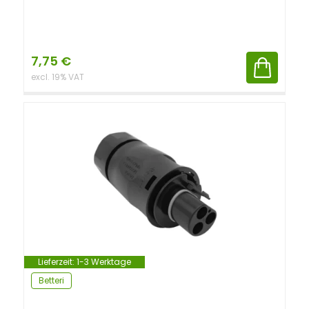
7,75
€
excl. 19% VAT
Lieferzeit:
1-3 Werktage
Betteri