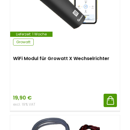
Lieferzeit:
1 Woche
Growatt
WiFi Modul für Growatt X Wechselrichter
19,90
€
excl. 19% VAT