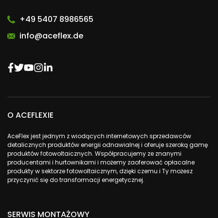
+49 5407 8986565
info@aceflex.de
O ACEFLEXIE
AceFlex jest jednym z wiodących internetowych sprzedawców
detalicznych produktów energii odnawialnej i oferuje szeroką gamę
produktów fotowoltaicznych. Współpracujemy ze znanymi
producentami i hurtownikami i możemy zaoferować opłacalne
produkty w sektorze fotowoltaicznym, dzięki czemu i Ty możesz
przyczynić się do transformacji energetycznej.
SERWIS MONTAŻOWY