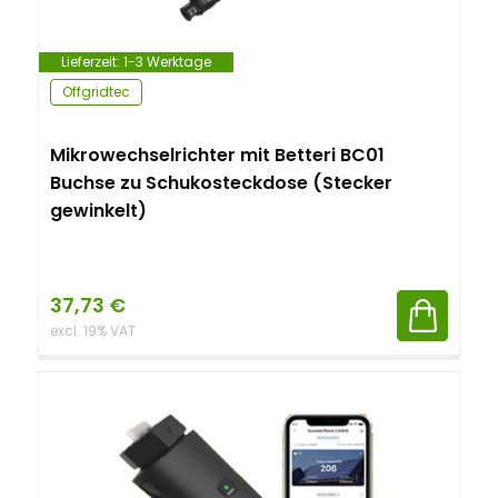
Lieferzeit:
1-3 Werktage
Offgridtec
Mikrowechselrichter mit Betteri BC01
Buchse zu Schukosteckdose (Stecker
gewinkelt)
37,73
€
excl. 19% VAT