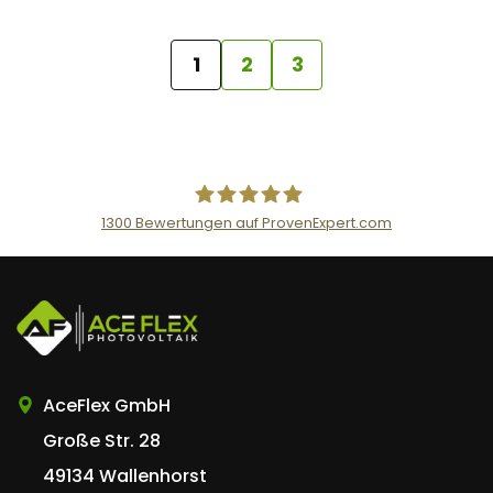
1
2
3
1300
Bewertungen auf ProvenExpert.com
AceFlex GmbH
AceFlex GmbH
Große Str. 28
49134 Wallenhorst