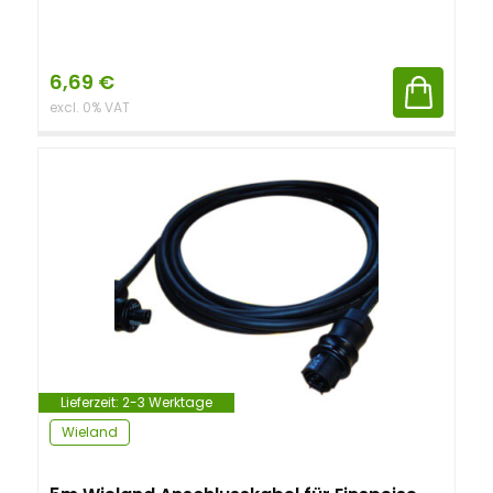
6,69
€
excl. 0% VAT
Lieferzeit:
2-3 Werktage
Wieland