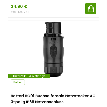
24,90
€
excl. 19% VAT
Lieferzeit:
1-3 Werktage
Betteri
Betteri BC01 Buchse female Netzstecker AC
3-polig IP68 Netzanschluss