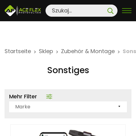
S
Startseite
Sklep
Zubehör & Montage
Sons
>
>
>
k
i
Sonstiges
p
t
o
Mehr Filter
c
o
Marke
n
t
e