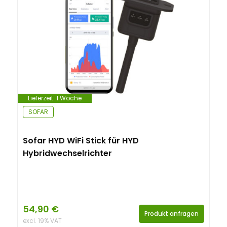
n
t
Lieferzeit:
1 Woche
SOFAR
Sofar HYD WiFi Stick für HYD
Hybridwechselrichter
54,90
€
Produkt anfragen
excl. 19% VAT