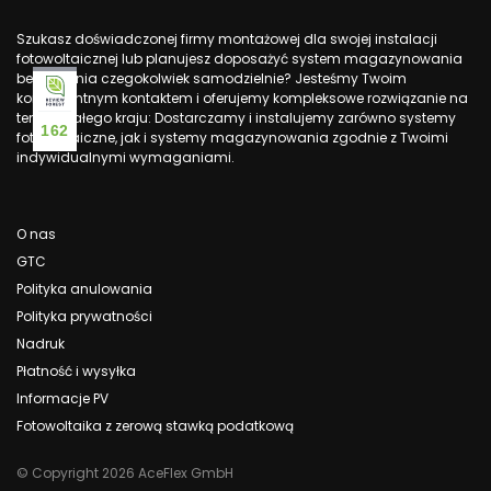
Szukasz doświadczonej firmy montażowej dla swojej instalacji
fotowoltaicznej lub planujesz doposażyć system magazynowania
bez robienia czegokolwiek samodzielnie? Jesteśmy Twoim
kompetentnym kontaktem i oferujemy kompleksowe rozwiązanie na
terenie całego kraju: Dostarczamy i instalujemy zarówno systemy
162
fotowoltaiczne, jak i systemy magazynowania zgodnie z Twoimi
indywidualnymi wymaganiami.
O nas
GTC
Polityka anulowania
Polityka prywatności
Nadruk
Płatność i wysyłka
Informacje PV
Fotowoltaika z zerową stawką podatkową
© Copyright 2026 AceFlex GmbH