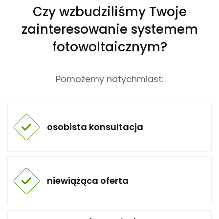
n
Czy wzbudziliśmy Twoje
t
zainteresowanie systemem
fotowoltaicznym?
Pomożemy natychmiast:
osobista konsultacja
niewiążąca oferta