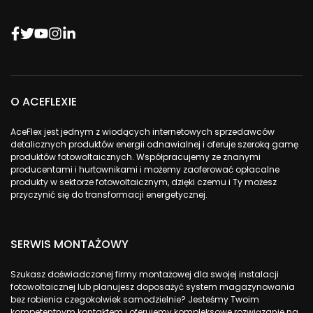
O ACEFLEXIE
AceFlex jest jednym z wiodących internetowych sprzedawców
detalicznych produktów energii odnawialnej i oferuje szeroką gamę
produktów fotowoltaicznych. Współpracujemy ze znanymi
producentami i hurtownikami i możemy zaoferować opłacalne
produkty w sektorze fotowoltaicznym, dzięki czemu i Ty możesz
przyczynić się do transformacji energetycznej.
SERWIS MONTAŻOWY
Szukasz doświadczonej firmy montażowej dla swojej instalacji
fotowoltaicznej lub planujesz doposażyć system magazynowania
bez robienia czegokolwiek samodzielnie? Jesteśmy Twoim
kompetentnym kontaktem i oferujemy kompleksowe rozwiązanie na