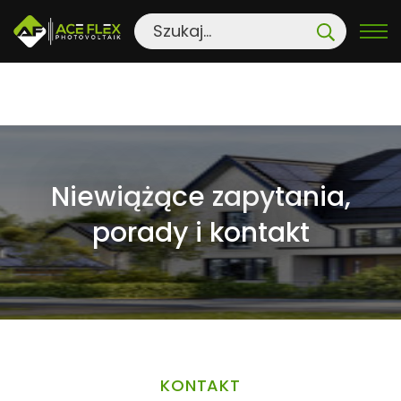
S
k
i
Niewiążące zapytania,
p
porady i kontakt
t
o
c
o
n
t
KONTAKT
e