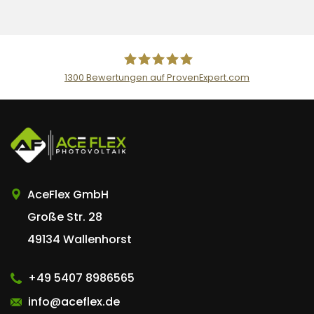
1300
Bewertungen auf ProvenExpert.com
AceFlex GmbH
AceFlex GmbH
Große Str. 28
49134 Wallenhorst
+49 5407 8986565
info@aceflex.de