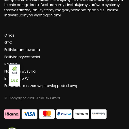
terenie całego kraju: Dostarczamy i instalujemy zarówno systemy
fotowoltaiczne, jak i systemy magazynowania zgodnie z Twoimi
indywidualnymi wymaganiami.
O nas
GTC
Polityka anulowania
Polityka prywatności
Nadruk
Płatność i wysyłka
Informacje PV
162
Fotowoltaika z zerową stawką podatkową
© Copyright 2026 AceFlex GmbH