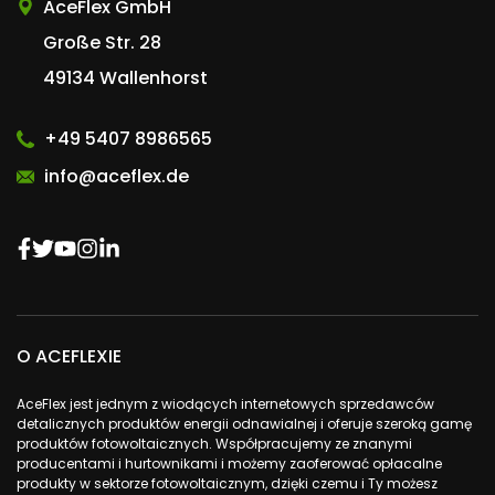
AceFlex GmbH
Große Str. 28
49134 Wallenhorst
+49 5407 8986565
info@aceflex.de
O ACEFLEXIE
AceFlex jest jednym z wiodących internetowych sprzedawców
detalicznych produktów energii odnawialnej i oferuje szeroką gamę
produktów fotowoltaicznych. Współpracujemy ze znanymi
producentami i hurtownikami i możemy zaoferować opłacalne
produkty w sektorze fotowoltaicznym, dzięki czemu i Ty możesz