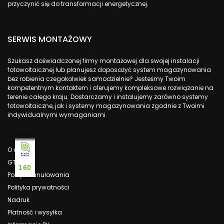
przyczynić się do transformacji energetycznej.
SERWIS MONTAŻOWY
Szukasz doświadczonej firmy montażowej dla swojej instalacji
fotowoltaicznej lub planujesz doposażyć system magazynowania
bez robienia czegokolwiek samodzielnie? Jesteśmy Twoim
kompetentnym kontaktem i oferujemy kompleksowe rozwiązanie na
terenie całego kraju: Dostarczamy i instalujemy zarówno systemy
fotowoltaiczne, jak i systemy magazynowania zgodnie z Twoimi
indywidualnymi wymaganiami.
O nas
GTC
160
Polityka anulowania
Polityka prywatności
Nadruk
Płatność i wysyłka