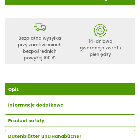
Bezpłatna wysyłka
14-dniowa
przy zamówieniach
gwarancja zwrotu
bezpośrednich
pieniędzy
powyżej 100 €
Opis
Informacje dodatkowe
Product safety
Datenblätter und Handbücher