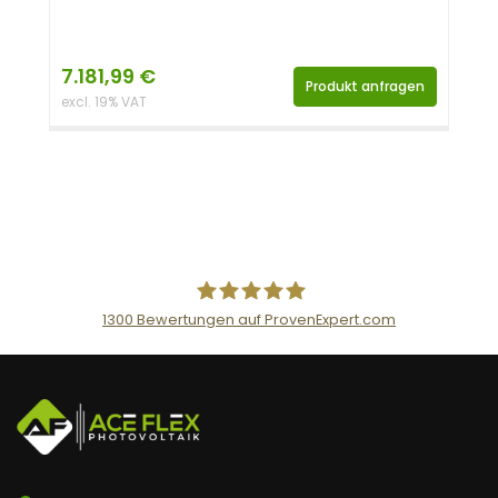
7.181,99
€
Produkt anfragen
excl. 19% VAT
1300
Bewertungen auf ProvenExpert.com
AceFlex GmbH