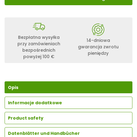
Bezpłatna wysyłka
14-dniowa
przy zamówieniach
gwarancja zwrotu
bezpośrednich
pieniędzy
powyżej 100 €
Opis
Informacje dodatkowe
Product safety
Datenblätter und Handbücher