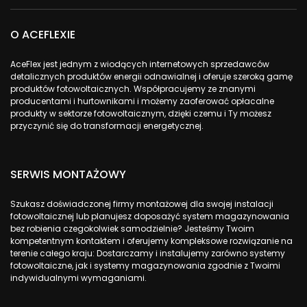
O ACEFLEXIE
AceFlex jest jednym z wiodących internetowych sprzedawców
detalicznych produktów energii odnawialnej i oferuje szeroką gamę
produktów fotowoltaicznych. Współpracujemy ze znanymi
producentami i hurtownikami i możemy zaoferować opłacalne
produkty w sektorze fotowoltaicznym, dzięki czemu i Ty możesz
przyczynić się do transformacji energetycznej.
SERWIS MONTAŻOWY
Szukasz doświadczonej firmy montażowej dla swojej instalacji
fotowoltaicznej lub planujesz doposażyć system magazynowania
bez robienia czegokolwiek samodzielnie? Jesteśmy Twoim
kompetentnym kontaktem i oferujemy kompleksowe rozwiązanie na
terenie całego kraju: Dostarczamy i instalujemy zarówno systemy
fotowoltaiczne, jak i systemy magazynowania zgodnie z Twoimi
indywidualnymi wymaganiami.