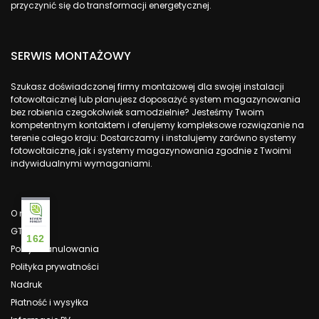
przyczynić się do transformacji energetycznej.
SERWIS MONTAŻOWY
Szukasz doświadczonej firmy montażowej dla swojej instalacji
fotowoltaicznej lub planujesz doposażyć system magazynowania
bez robienia czegokolwiek samodzielnie? Jesteśmy Twoim
kompetentnym kontaktem i oferujemy kompleksowe rozwiązanie na
terenie całego kraju: Dostarczamy i instalujemy zarówno systemy
fotowoltaiczne, jak i systemy magazynowania zgodnie z Twoimi
indywidualnymi wymaganiami.
O nas
GTC
162
Polityka anulowania
Polityka prywatności
Nadruk
Płatność i wysyłka