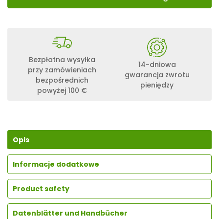
Bezpłatna wysyłka
14-dniowa
przy zamówieniach
gwarancja zwrotu
bezpośrednich
pieniędzy
powyżej 100 €
Opis
Informacje dodatkowe
Product safety
Datenblätter und Handbücher