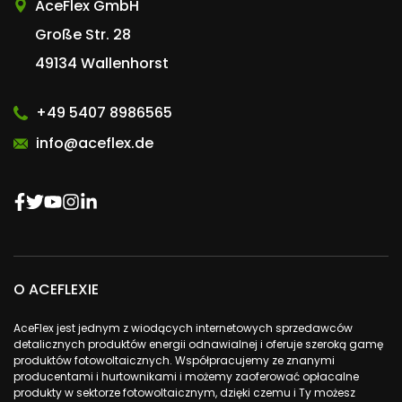
AceFlex GmbH
Große Str. 28
49134 Wallenhorst
+49 5407 8986565
info@aceflex.de
O ACEFLEXIE
AceFlex jest jednym z wiodących internetowych sprzedawców
detalicznych produktów energii odnawialnej i oferuje szeroką gamę
produktów fotowoltaicznych. Współpracujemy ze znanymi
producentami i hurtownikami i możemy zaoferować opłacalne
produkty w sektorze fotowoltaicznym, dzięki czemu i Ty możesz