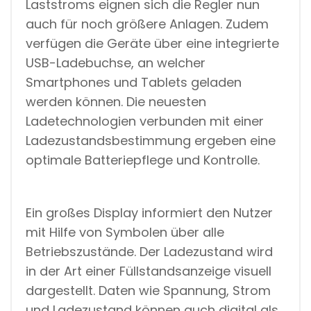
Laststroms eignen sich die Regler nun
A
Y
auch für noch größere Anlagen. Zudem
U
verfügen die Geräte über eine integrierte
N
D
USB-Ladebuchse, an welcher
U
Smartphones und Tablets geladen
S
B
werden können. Die neuesten
B
U
Ladetechnologien verbunden mit einer
C
Ladezustandsbestimmung ergeben eine
H
S
optimale Batteriepflege und Kontrolle.
E
Ein großes Display informiert den Nutzer
mit Hilfe von Symbolen über alle
Betriebszustände. Der Ladezustand wird
in der Art einer Füllstandsanzeige visuell
dargestellt. Daten wie Spannung, Strom
und Ladezustand können auch digital als