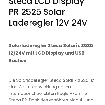
Steca LCD Display
A
R
PR 2525 Solar
I
X
2
Laderegler 12V 24V
5
2
5
1
2
/
Solarladeregler Steca Solarix 2525
2
12/24V mit LCD Display und USB
4
V
Buchse
M
I
T
L
C
Die Solarladeregler Steca Solarix 2525 ist
D
D
eine Weiterentwicklung unserer
I
international beliebten Regler-Familie
S
P
Steca PR. Dank des erhöhten Modul- und
L