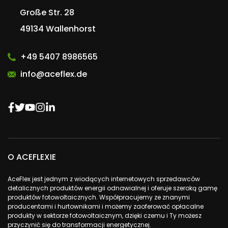
Große Str. 28
49134 Wallenhorst
+49 5407 8986565
info@aceflex.de
O ACEFLEXIE
AceFlex jest jednym z wiodących internetowych sprzedawców
detalicznych produktów energii odnawialnej i oferuje szeroką gamę
produktów fotowoltaicznych. Współpracujemy ze znanymi
producentami i hurtownikami i możemy zaoferować opłacalne
produkty w sektorze fotowoltaicznym, dzięki czemu i Ty możesz
przyczynić się do transformacji energetycznej.