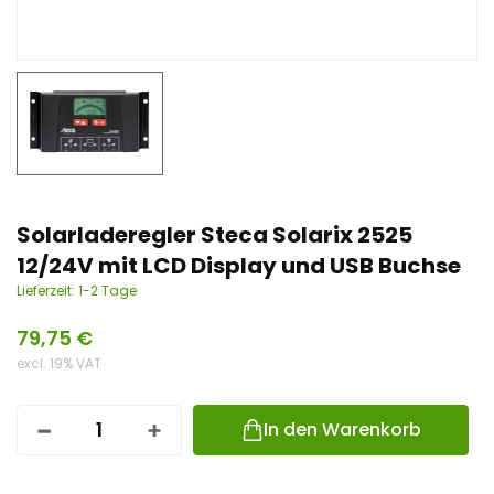
n
t
Solarladeregler Steca Solarix 2525
12/24V mit LCD Display und USB Buchse
Lieferzeit:
1-2 Tage
79,75
€
excl. 19% VAT
In den Warenkorb
I
L
O