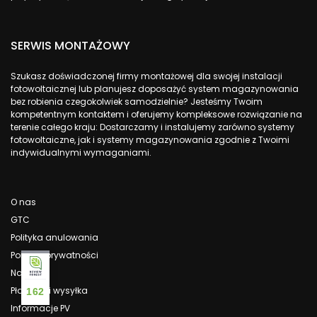
SERWIS MONTAŻOWY
Szukasz doświadczonej firmy montażowej dla swojej instalacji
fotowoltaicznej lub planujesz doposażyć system magazynowania
bez robienia czegokolwiek samodzielnie? Jesteśmy Twoim
kompetentnym kontaktem i oferujemy kompleksowe rozwiązanie na
terenie całego kraju: Dostarczamy i instalujemy zarówno systemy
fotowoltaiczne, jak i systemy magazynowania zgodnie z Twoimi
indywidualnymi wymaganiami.
O nas
GTC
Polityka anulowania
Polityka prywatności
Nadruk
Płatność i wysyłka
162
Informacje PV