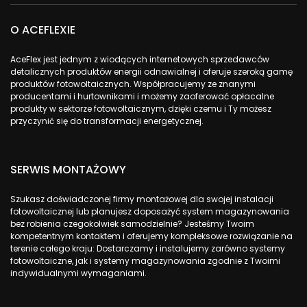
O ACEFLEXIE
AceFlex jest jednym z wiodących internetowych sprzedawców
detalicznych produktów energii odnawialnej i oferuje szeroką gamę
produktów fotowoltaicznych. Współpracujemy ze znanymi
producentami i hurtownikami i możemy zaoferować opłacalne
produkty w sektorze fotowoltaicznym, dzięki czemu i Ty możesz
przyczynić się do transformacji energetycznej.
SERWIS MONTAŻOWY
Szukasz doświadczonej firmy montażowej dla swojej instalacji
fotowoltaicznej lub planujesz doposażyć system magazynowania
bez robienia czegokolwiek samodzielnie? Jesteśmy Twoim
kompetentnym kontaktem i oferujemy kompleksowe rozwiązanie na
terenie całego kraju: Dostarczamy i instalujemy zarówno systemy
fotowoltaiczne, jak i systemy magazynowania zgodnie z Twoimi
indywidualnymi wymaganiami.