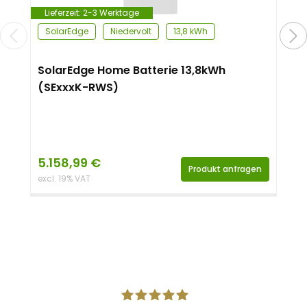
Lieferzeit:
2-3 Werktage
SolarEdge
Niedervolt
13,8 kWh
SolarEdge Home Batterie 13,8kWh
(SExxxK-RWS)
5.158,99
€
Produkt anfragen
excl. 19% VAT