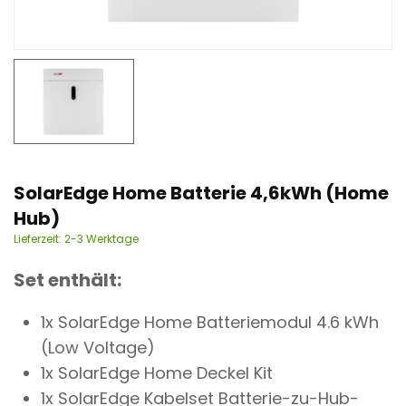
n
t
SolarEdge Home Batterie 4,6kWh (Home
Hub)
Lieferzeit:
2-3 Werktage
Set enthält:
1x SolarEdge Home Batteriemodul 4.6 kWh
(Low Voltage)
1x
SolarEdge Home Deckel Kit
1x SolarEdge Kabelset Batterie-zu-Hub-