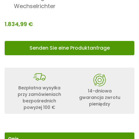
Wechselrichter
1.834,99
€
Senden Sie eine Produktanfrage
Bezpłatna wysyłka
14-dniowa
przy zamówieniach
gwarancja zwrotu
bezpośrednich
pieniędzy
powyżej 100 €
Opis