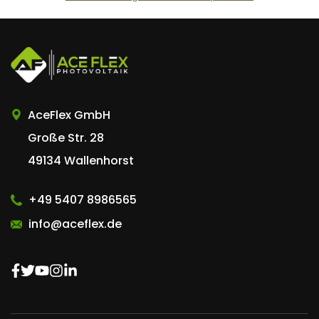
AceFlex GmbH
AceFlex GmbH
Große Str. 28
49134 Wallenhorst
+49 5407 8986565
info@aceflex.de