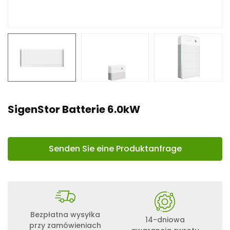
n
t
SigenStor Batterie 6.0kW
Senden Sie eine Produktanfrage
Bezpłatna wysyłka
14-dniowa
przy zamówieniach