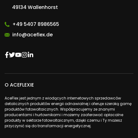
49134 Wallenhorst
+49 5407 8986565
info@aceflex.de
O ACEFLEXIE
AceFlex jest jednym z wiodących internetowych sprzedawców
detalicznych produktów energii odnawialnej i oferuje szeroką gamę
produktów fotowoltaicznych. Współpracujemy ze znanymi
producentami i hurtownikami i możemy zaoferować opłacalne
produkty w sektorze fotowoltaicznym, dzięki czemu i Ty możesz
przyczynić się do transformacji energetycznej.