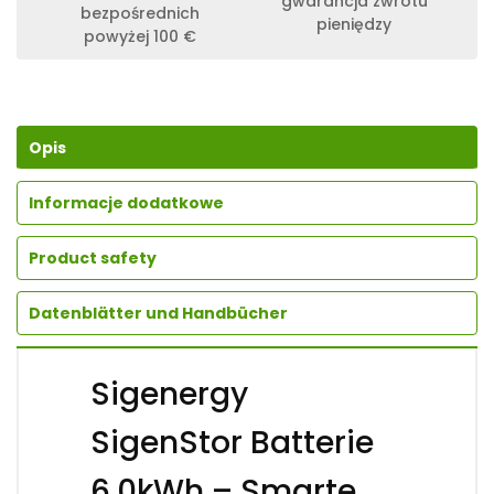
gwarancja zwrotu
bezpośrednich
pieniędzy
powyżej 100 €
Opis
Informacje dodatkowe
Product safety
Datenblätter und Handbücher
Sigenergy
SigenStor Batterie
6.0kWh – Smarte