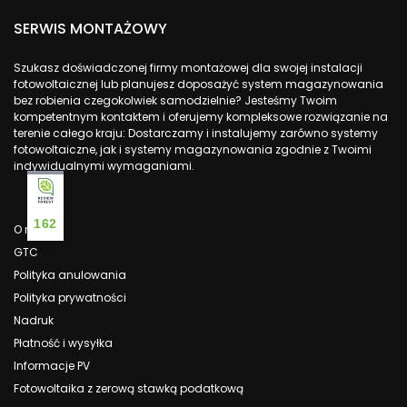
SERWIS MONTAŻOWY
Szukasz doświadczonej firmy montażowej dla swojej instalacji
fotowoltaicznej lub planujesz doposażyć system magazynowania
bez robienia czegokolwiek samodzielnie? Jesteśmy Twoim
kompetentnym kontaktem i oferujemy kompleksowe rozwiązanie na
terenie całego kraju: Dostarczamy i instalujemy zarówno systemy
fotowoltaiczne, jak i systemy magazynowania zgodnie z Twoimi
indywidualnymi wymaganiami.
162
O nas
GTC
Polityka anulowania
Polityka prywatności
Nadruk
Płatność i wysyłka
Informacje PV
Fotowoltaika z zerową stawką podatkową