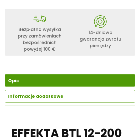
O
Ś
Ć
E
F
Bezpłatna wysyłka
F
14-dniowa
przy zamówieniach
E
gwarancja zwrotu
bezpośrednich
K
pieniędzy
powyżej 100 €
T
A
B
T
L
1
Opis
2
-
2
Informacje dodatkowe
0
0
1
2
V
O
EFFEKTA BTL 12-200
L
T