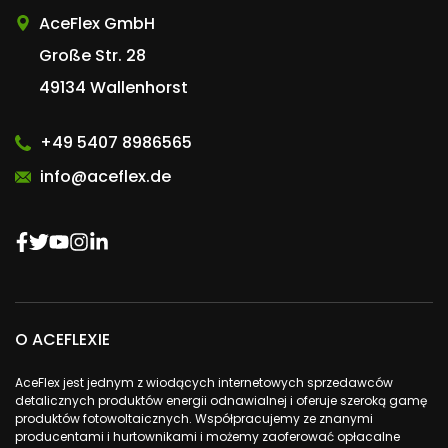
AceFlex GmbH
Große Str. 28
49134 Wallenhorst
+49 5407 8986565
info@aceflex.de
O ACEFLEXIE
AceFlex jest jednym z wiodących internetowych sprzedawców
detalicznych produktów energii odnawialnej i oferuje szeroką gamę
produktów fotowoltaicznych. Współpracujemy ze znanymi
producentami i hurtownikami i możemy zaoferować opłacalne