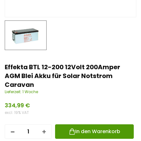
n
t
Effekta BTL 12-200 12Volt 200Amper
AGM Blei Akku für Solar Notstrom
Caravan
Lieferzeit:
1 Woche
334,99
€
excl. 19% VAT
In den Warenkorb
I
L