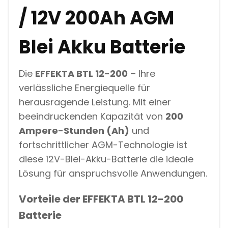
2
/ 12V 200Ah AGM
0
0
A
Blei Akku Batterie
M
P
E
Die
EFFEKTA BTL 12-200
– Ihre
R
A
verlässliche Energiequelle für
G
M
herausragende Leistung. Mit einer
B
beeindruckenden Kapazität von
200
L
E
Ampere-Stunden (Ah)
und
I
fortschrittlicher AGM-Technologie ist
A
K
diese 12V-Blei-Akku-Batterie die ideale
K
Lösung für anspruchsvolle Anwendungen.
U
F
Ü
Vorteile der
EFFEKTA BTL 12-200
R
S
Batterie
O
L