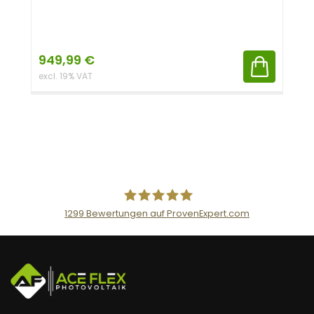
949,99
€
excl. 19% VAT
1299
Bewertungen auf ProvenExpert.com
AceFlex GmbH