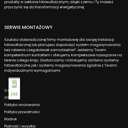
produkty w sektorze fotowoltaicznym, dzięki czemu i Ty możesz
przyczynić się do transformacji energetycznej.
SERWIS MONTAŻOWY
Szukasz doświadczonej firmy montażowej dla swojej instalacji
fotowoltaicznej lub planujesz doposażyć system magazynowania
bez robienia czegokolwiek samodzielnie? Jesteśmy Twoim
kompetentnym kontaktem i oferujemy kompleksowe rozwiązanie na
terenie całego kraju: Dostarczamy i instalujemy zarówno systemy
fotowoltaiczne, jak i systemy magazynowania zgodnie z Twoimi
indywidualnymi wymaganiami.
O nas
162
GTC
Polityka anulowania
Polityka prywatności
Nadruk
Płatność i wysyłka