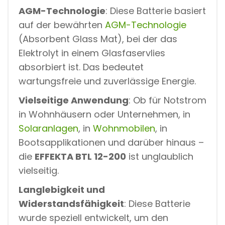
A
AGM-Technologie
: Diese Batterie basiert
R
auf der bewährten
AGM-Technologie
N
O
(Absorbent Glass Mat), bei der das
T
Elektrolyt in einem Glasfaservlies
S
T
absorbiert ist. Das bedeutet
R
wartungsfreie und zuverlässige Energie.
O
M
Vielseitige Anwendung
: Ob für Notstrom
C
A
in Wohnhäusern oder Unternehmen, in
R
A
Solaranlagen
, in
Wohnmobilen
, in
V
Bootsapplikationen und darüber hinaus –
A
N
die
EFFEKTA BTL 12-200
ist unglaublich
vielseitig.
Langlebigkeit und
Widerstandsfähigkeit
: Diese Batterie
wurde speziell entwickelt, um den