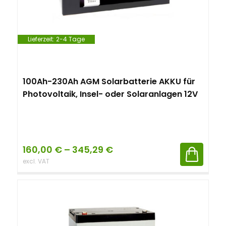
n
t
Lieferzeit:
2-4 Tage
100Ah-230Ah AGM Solarbatterie AKKU für
Photovoltaik, Insel- oder Solaranlagen 12V
160,00
€
–
345,29
€
excl. VAT