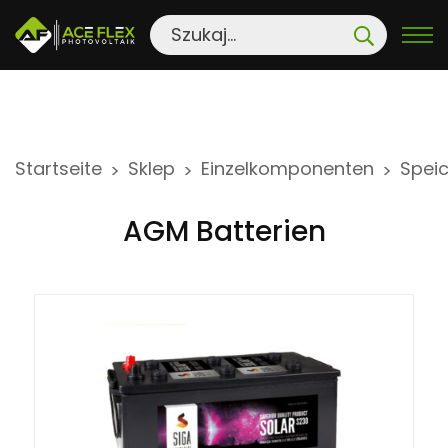
S
Startseite
Sklep
Einzelkomponenten
Speic
>
>
>
k
i
AGM Batterien
p
t
o
c
o
n
t
e