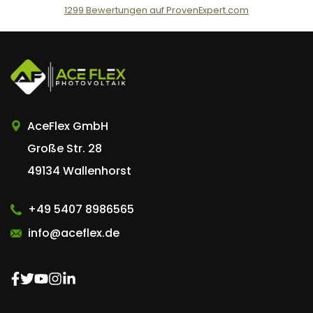
1299
Bewertungen auf ProvenExpert.com
AceFlex GmbH
AceFlex GmbH
Große Str. 28
49134 Wallenhorst
+49 5407 8986565
info@aceflex.de