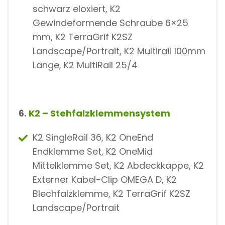
schwarz eloxiert, K2
Gewindeformende Schraube 6×25
mm, K2 TerraGrif K2SZ
Landscape/Portrait, K2 Multirail 100mm
Länge, K2 MultiRail 25/4
6.
K2 – Stehfalzklemmensystem
K2 SingleRail 36, K2 OneEnd
Endklemme Set, K2 OneMid
Mittelklemme Set, K2 Abdeckkappe, K2
Externer Kabel-Clip OMEGA D, K2
Blechfalzklemme, K2 TerraGrif K2SZ
Landscape/Portrait