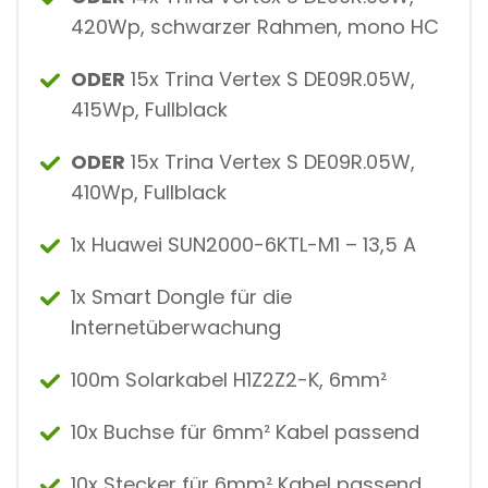
420Wp, schwarzer Rahmen, mono HC
ODER
15x Trina Vertex S DE09R.05W,
415Wp, Fullblack
ODER
15x Trina Vertex S DE09R.05W,
410Wp, Fullblack
1x Huawei SUN2000-6KTL-M1 – 13,5 A
1x Smart Dongle für die
Internetüberwachung
100m Solarkabel H1Z2Z2-K, 6mm²
10x Buchse für 6mm² Kabel passend
10x Stecker für 6mm² Kabel passend