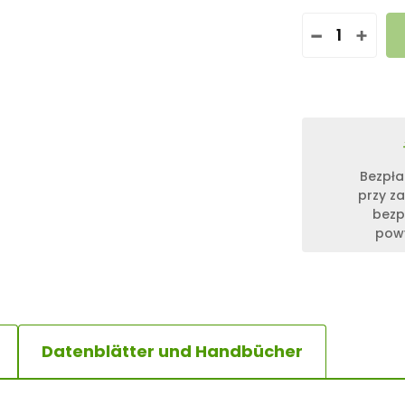
I
L
O
Ś
Ć
4
0
0
0
Bezpła
W
przy z
A
bezp
T
powy
T
-
P
H
O
T
O
Datenblätter und Handbücher
V
O
L
T