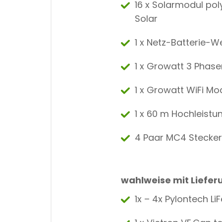
16 x Solarmodul pol
Solar
1 x Netz-Batterie-
1 x Growatt 3 Phas
1 x Growatt WiFi Mo
1 x 60 m Hochleist
4 Paar MC4 Stecke
wahlweise mit Liefer
1x – 4x Pylontech 