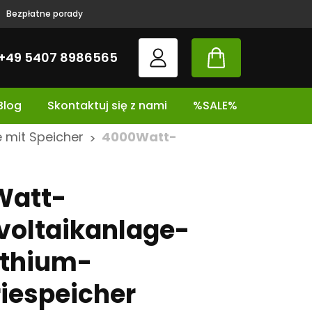
Bezpłatne porady
+49 5407 8986565
Blog
Skontaktuj się z nami
%SALE%
 mit Speicher
4000Watt-
>
Watt-
voltaikanlage-
ithium-
riespeicher