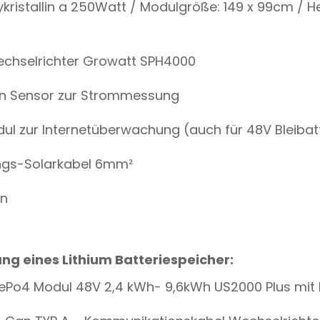
ykristallin a 250Watt / Modulgröße: 149 x 99cm / H
Wechselrichter Growatt SPH4000
en Sensor zur Strommessung
dul zur Internetüberwachung (auch für 48V Bleibat
ungs-Solarkabel 6mm²
rn
ung eines
Lithium Batteriespeicher:
LiFePo4 Modul 48V 2,4 kWh- 9,6kWh US2000 Plus mit