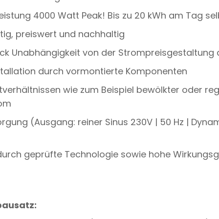
T
istung 4000 Watt Peak! Bis zu 20 kWh am Tag sel
E
R
ig, preiswert und nachhaltig
I
E
tück Unabhängigkeit von der Strompreisgestaltung 
S
P
E
nstallation durch vormontierte Komponenten
I
C
chtverhältnissen wie zum Beispiel bewölkter oder r
H
rom
E
R
rgung (Ausgang: reiner Sinus 230V | 50 Hz | Dy
 durch geprüfte Technologie sowie hohe Wirkungs
ausatz: