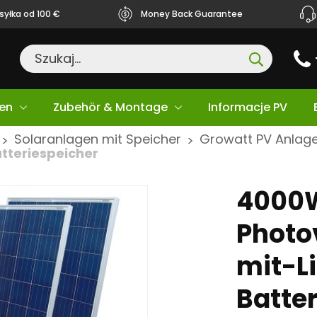
yłka od 100 €
Money Back Guarantee
en
Zubehör & Montage
Informacje PV
Solaranlagen mit Speicher
Growatt PV Anlage
>
>
tteriespeicher
4000
Photo
mit-L
Batte