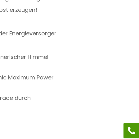
bst erzeugen!
der Energieversorger
egnerischer Himmel
namic Maximum Power
grade durch