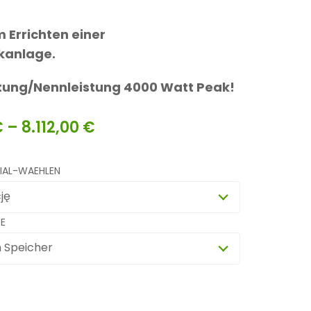
 Errichten einer
kanlage.
tung/Nennleistung 4000 Watt Peak!
€
–
8.112,00
€
AL-WAEHLEN
ję
E
m Speicher