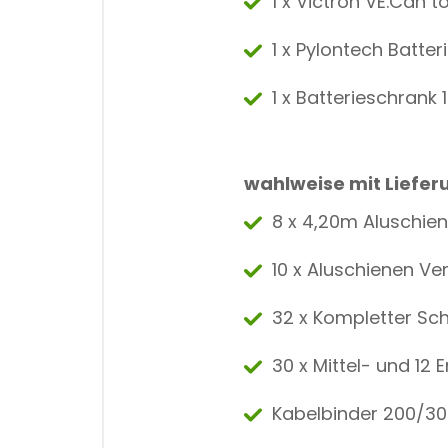
1 x Victron VE.Can 
1 x Pylontech Batt
1 x Batterieschrank 1
wahlweise mit Liefer
8 x 4,20m Aluschie
10 x Aluschienen Ve
32 x Kompletter Sc
30 x Mittel- und 12
Kabelbinder 200/