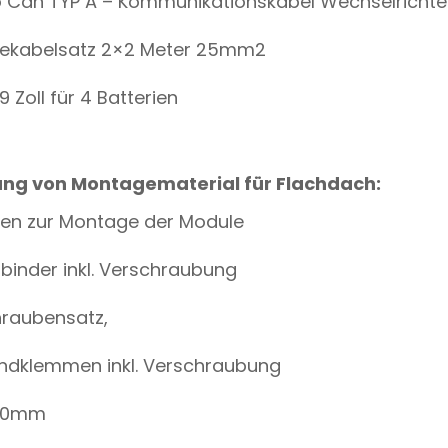
to Can TYP A – Kommunikationskabel Wechselrichte
eriekabelsatz 2×2 Meter 25mm2
9 Zoll für 4 Batterien
ung von Montagematerial für Flachdach:
nen zur Montage der Module
rbinder inkl. Verschraubung
hraubensatz,
 Endklemmen inkl. Verschraubung
300mm