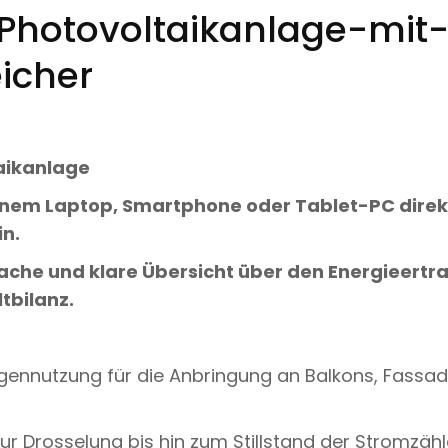
A
hotovoltaikanlage-mit-
I
K
eicher
A
N
L
A
G
E
aikanlage
-
M
einem Laptop, Smartphone oder Tablet-PC direkt
I
T
in.
-
L
fache und klare Übersicht über den Energieertra
I
tbilanz.
T
H
I
U
gennutzung für die Anbringung an Balkons, Fassad
M
-
B
A
r Drosselung bis hin zum Stillstand der Stromzäh
T