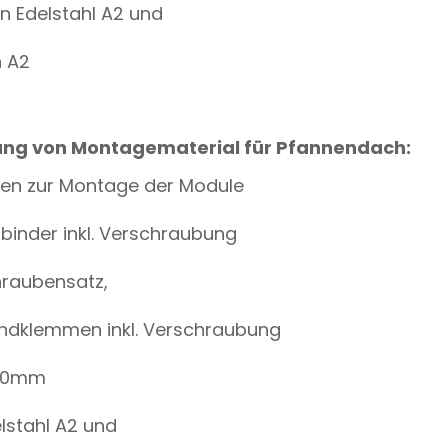
n Edelstahl A2 und
n A2
rung von Montagematerial für Pfannendach:
nen zur Montage der Module
rbinder inkl. Verschraubung
hraubensatz,
 Endklemmen inkl. Verschraubung
300mm
lstahl A2 und