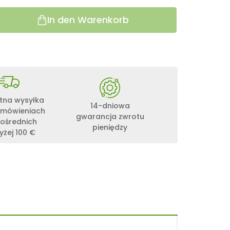
In den Warenkorb
tna wysyłka
14-dniowa
amówieniach
gwarancja zwrotu
ośrednich
pieniędzy
żej 100 €