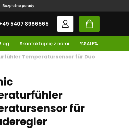
Bezpłatne porady
+49 5407 8986565
Blog
Skontaktuj się z nami
%SALE%
rfühler Temperatursensor für Duo
nic
raturfühler
ratursensor für
aderegler