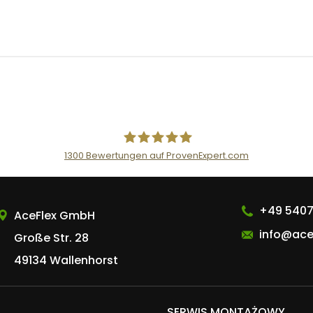
S
O
R
F
Ü
R
D
U
O
L
A
D
E
1300
Bewertungen auf ProvenExpert.com
R
AceFlex GmbH
E
G
L
+49 5407
AceFlex GmbH
E
R
info@ace
Große Str. 28
49134 Wallenhorst
SERWIS MONTAŻOWY