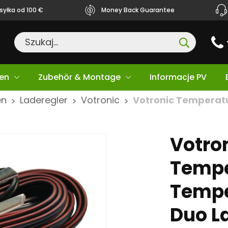
yłka od 100 €
Money Back Guarantee
en
Zubehör & Montage
Informacje PV
en
Laderegler
Votronic
Votronic Temperatu
>
>
>
Votro
Tempe
Tempe
Duo L