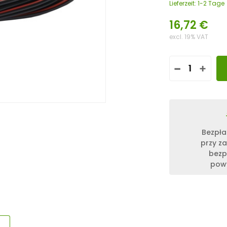
Lieferzeit:
1-2 Tage
16,72
€
excl. 19% VAT
I
L
O
Ś
Ć
V
O
Bezpła
T
przy z
R
bezp
O
N
powy
I
C
T
E
M
P