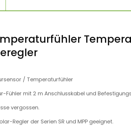
E
R
A
T
U
R
F
emperaturfühler Tempera
Ü
H
L
eregler
E
R
T
E
M
rsensor / Temperaturfühler
P
E
R
r-Fühler mit 2 m Anschlusskabel und Befestigung
A
T
U
sse vergossen.
R
S
olar-Regler der Serien SR und MPP geeignet.
E
N