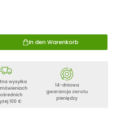
In den Warenkorb
tna wysyłka
14-dniowa
amówieniach
gwarancja zwrotu
ośrednich
pieniędzy
żej 100 €