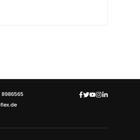
 8986565
flex.de