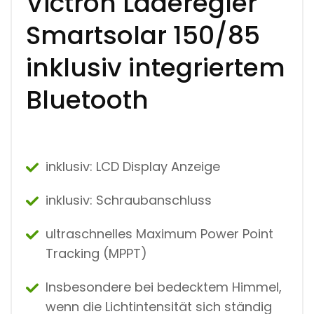
Victron
Laderegler
0
/
Smartsolar 150/85
8
5
M
inklusiv integriertem
I
T
Bluetooth
D
I
S
P
L
A
inklusiv: LCD Display Anzeige
Y
U
N
inklusiv: Schraubanschluss
D
S
C
ultraschnelles Maximum Power Point
H
Tracking (MPPT)
R
A
U
Insbesondere bei bedecktem Himmel,
B
wenn die Lichtintensität sich ständig
A