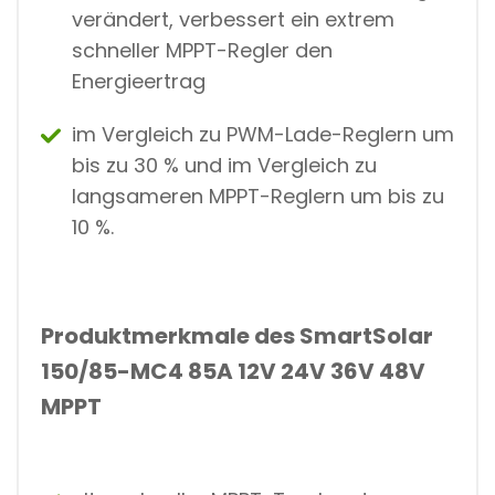
N
verändert, verbessert ein extrem
S
schneller MPPT-Regler den
C
H
Energieertrag
L
U
S
im Vergleich zu PWM-Lade-Reglern um
S
bis zu 30 % und im Vergleich zu
langsameren MPPT-Reglern um bis zu
10 %.
Produktmerkmale des SmartSolar
150/85-MC4 85A 12V 24V 36V 48V
MPPT