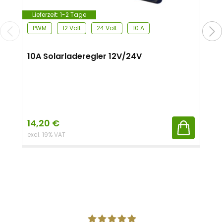
Lieferzeit:
1-2 Tage
PWM
12 Volt
24 Volt
10 A
10A Solarladeregler 12V/24V
14,20
€
excl. 19% VAT