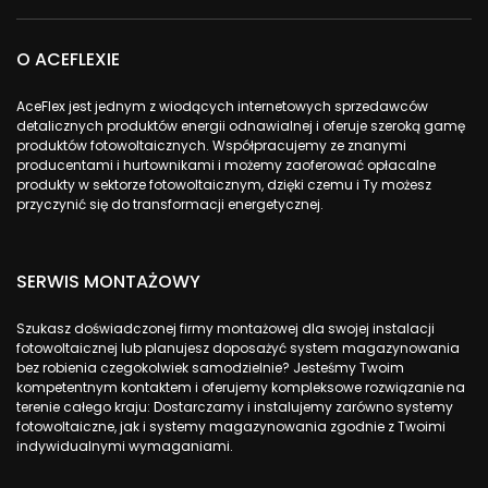
O ACEFLEXIE
AceFlex jest jednym z wiodących internetowych sprzedawców
detalicznych produktów energii odnawialnej i oferuje szeroką gamę
produktów fotowoltaicznych. Współpracujemy ze znanymi
producentami i hurtownikami i możemy zaoferować opłacalne
produkty w sektorze fotowoltaicznym, dzięki czemu i Ty możesz
przyczynić się do transformacji energetycznej.
SERWIS MONTAŻOWY
Szukasz doświadczonej firmy montażowej dla swojej instalacji
fotowoltaicznej lub planujesz doposażyć system magazynowania
bez robienia czegokolwiek samodzielnie? Jesteśmy Twoim
kompetentnym kontaktem i oferujemy kompleksowe rozwiązanie na
terenie całego kraju: Dostarczamy i instalujemy zarówno systemy
fotowoltaiczne, jak i systemy magazynowania zgodnie z Twoimi
indywidualnymi wymaganiami.