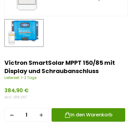
n
t
Victron SmartSolar MPPT 150/85 mit
Display und Schraubanschluss
Lieferzeit:
1-2 Tage
384,90
€
excl. 19% VAT
In den Warenkorb
I
L
O