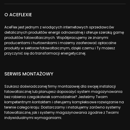
O ACEFLEXIE
AceFlex jest jednym z wiodących internetowych sprzedawców
detalicznych produktów energii odnawialnej i oferuje szeroką gamę
produktów fotowoltaicznych. Współpracujemy ze znanymi
producentami i hurtownikami i możemy zaoferować opłacalne
produkty w sektorze fotowoltaicznym, dzięki czemu i Ty możesz
przyczynić się do transformacji energetycznej.
SERWIS MONTAŻOWY
Szukasz doświadczonej firmy montażowej dla swojej instalacji
fotowoltaicznej lub planujesz doposażyć system magazynowania
bez robienia czegokolwiek samodzielnie? Jesteśmy Twoim
kompetentnym kontaktem i oferujemy kompleksowe rozwiązanie na
terenie całego kraju: Dostarczamy i instalujemy zarówno systemy
fotowoltaiczne, jak i systemy magazynowania zgodnie z Twoimi
indywidualnymi wymaganiami.