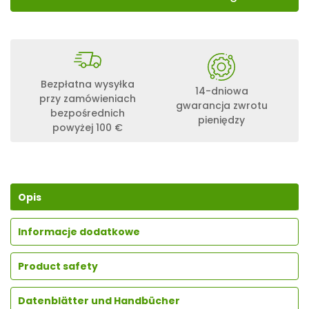
Bezpłatna wysyłka
14-dniowa
przy zamówieniach
gwarancja zwrotu
bezpośrednich
pieniędzy
powyżej 100 €
Opis
Informacje dodatkowe
Product safety
Datenblätter und Handbücher