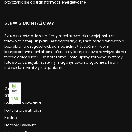
przyczynić się do transformacji energetycznej.
SERWIS MONTAŻOWY
Szukasz doświadczonej firmy montażowej dla swojej instalacji
fotowoltaicznej lub planujesz doposażyć system magazynowania
bez robienia czegokolwiek samodzielnie? Jesteśmy Twoim
kompetentnym kontaktem i oferujemy kompleksowe rozwiązanie na
terenie całego kraju: Dostarczamy i instalujemy zarówno systemy
fotowoltaiczne, jak i systemy magazynowania zgodnie z Twoimi
indywidualnymi wymaganiami.
O nas
GTC
160
Polityka anulowania
Polityka prywatności
Nadruk
Płatność i wysyłka