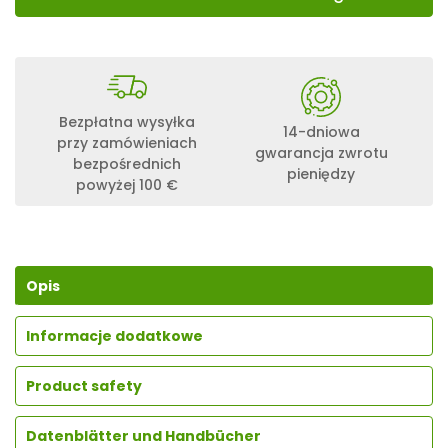
Bezpłatna wysyłka
14-dniowa
przy zamówieniach
gwarancja zwrotu
bezpośrednich
pieniędzy
powyżej 100 €
Opis
Informacje dodatkowe
Product safety
Datenblätter und Handbücher