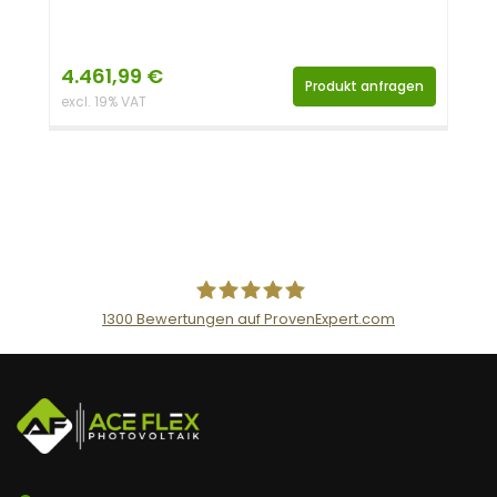
4.461,99
€
Produkt anfragen
excl. 19% VAT
1300
Bewertungen auf ProvenExpert.com
AceFlex GmbH