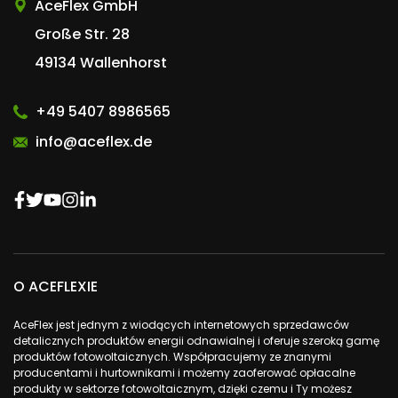
AceFlex GmbH
Große Str. 28
49134 Wallenhorst
+49 5407 8986565
info@aceflex.de
O ACEFLEXIE
AceFlex jest jednym z wiodących internetowych sprzedawców
detalicznych produktów energii odnawialnej i oferuje szeroką gamę
produktów fotowoltaicznych. Współpracujemy ze znanymi
producentami i hurtownikami i możemy zaoferować opłacalne
produkty w sektorze fotowoltaicznym, dzięki czemu i Ty możesz