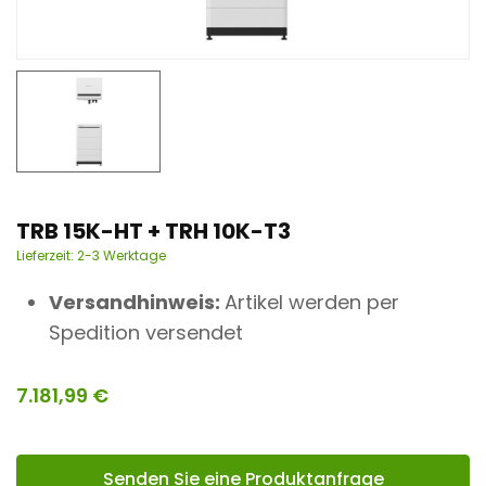
n
t
TRB 15K-HT + TRH 10K-T3
Lieferzeit:
2-3 Werktage
Versandhinweis:
Artikel werden per
Spedition versendet
7.181,99
€
Senden Sie eine Produktanfrage