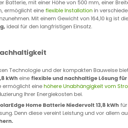
r Batterie, mit einer Höhe von 500 mm, einer Bre
m, ermöglicht eine
flexible Installation
in verschied
einzunehmen. Mit einem Gewicht von 164,10 kg ist d
g,
ideal für den langfristigen Einsatz.
Nachhaltigkeit
rken Technologie und der kompakten Bauweise bie
3,8 kWh
eine
flexible und nachhaltige Lösung fü
e ermöglicht eine
höhere Unabhängigkeit vom Str
uzierung Ihrer Energiekosten bei.
olarEdge Home Batterie Niedervolt 13,8 kWh
für
ung. Denn diese vereint Leistung und vor allem au
hern.