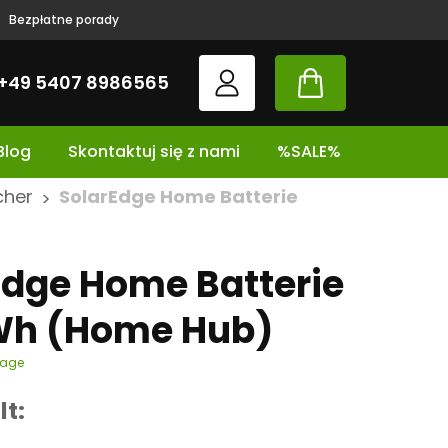
Bezpłatne porady
+49 5407 8986565
Blog
Skontaktuj się z nami
%SALE%
cher
SolarEdge Home Batterie
>
Edge Home Batterie
Wh (Home Hub)
tage
lt: