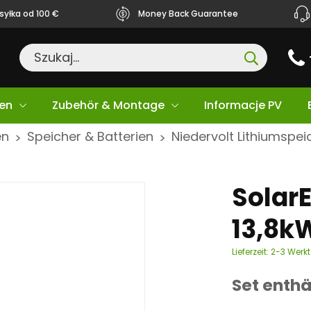
yłka od 100 €
Money Back Guarantee
en
Zubehör & Montage
Informacje PV
en
Speicher & Batterien
Niedervolt Lithiumspei
>
>
Solar
13,8k
Lieferzeit:
2-3 Werk
Set enthä