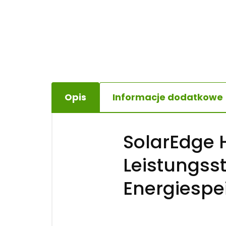
Opis
Informacje dodatkowe
SolarEdge H
Leistungss
Energiespe