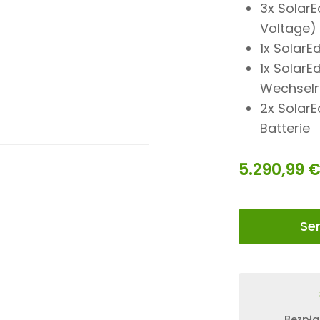
3x Solar
Voltage)
1x
SolarE
1x SolarE
Wechselr
2x SolarE
Batterie
5.290,99
Se
Bezpła