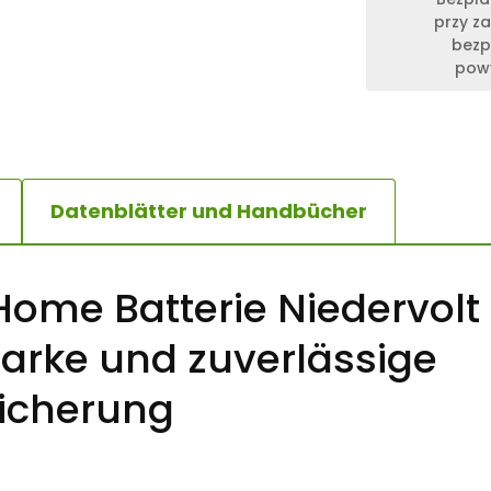
przy z
bezp
powy
Datenblätter und Handbücher
ome Batterie Niedervolt 
tarke und zuverlässige
icherung