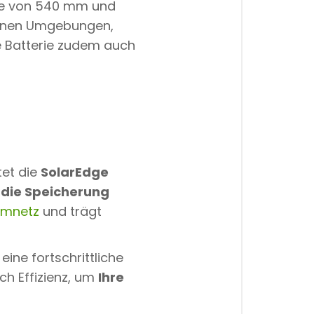
ite von 540 mm und
enen Umgebungen,
ie Batterie zudem auch
tet die
SolarEdge
r die Speicherung
omnetz
und trägt
 eine fortschrittliche
ch Effizienz, um
Ihre