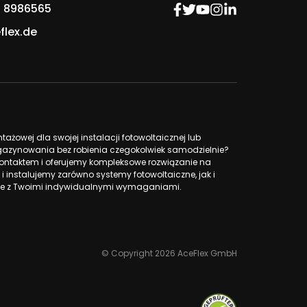
 8986565
flex.de
żowej dla swojej instalacji fotowoltaicznej lub
azynowania bez robienia czegokolwiek samodzielnie?
ntaktem i oferujemy kompleksowe rozwiązanie na
 i instalujemy zarówno systemy fotowoltaiczne, jak i
 z Twoimi indywidualnymi wymaganiami.
© Copyright 2026 AceFlex GmbH