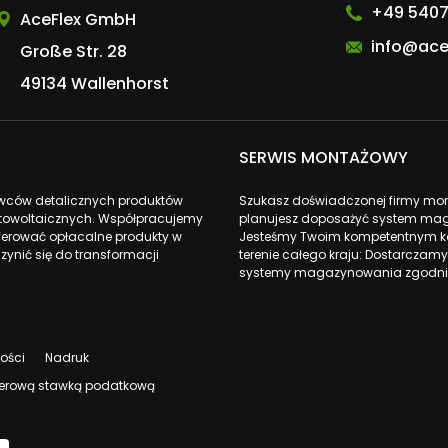
+49 5407
AceFlex GmbH
info@ace
Große Str. 28
49134 Wallenhorst
SERWIS MONTAŻOWY
awców detalicznych produktów
Szukasz doświadczonej firmy monta
fotowoltaicznych. Współpracujemy
planujesz doposażyć system mag
ferować opłacalne produkty w
Jesteśmy Twoim kompetentnym ko
zynić się do transformacji
terenie całego kraju: Dostarczamy
systemy magazynowania zgodnie
ności
Nadruk
 zerową stawką podatkową