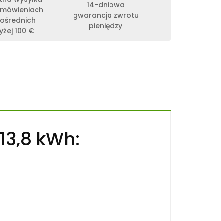
14-dniowa
amówieniach
gwarancja zwrotu
ośrednich
pieniędzy
żej 100 €
13,8 kWh: