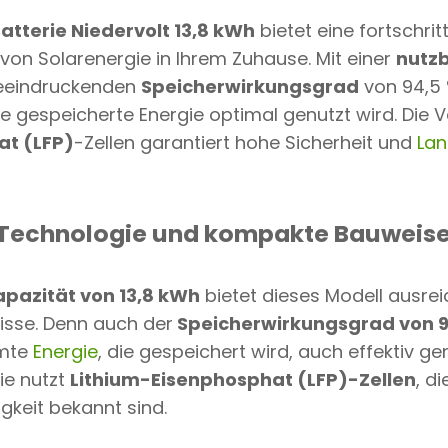
tterie Niedervolt 13,8 kWh
bietet eine fortschrit
 von Solarenergie in Ihrem Zuhause. Mit einer
nutzb
eeindruckenden
Speicherwirkungsgrad
von 94,5 
de gespeicherte Energie optimal genutzt wird. Die
at (LFP)
-Zellen garantiert hohe Sicherheit und
Lan
 Technologie und kompakte Bauweis
pazität von 13,8 kWh
bietet dieses Modell ausre
nisse. Denn auch der
Speicherwirkungsgrad von 9
amte
Energie
, die gespeichert wird, auch effektiv g
ie nutzt
Lithium-Eisenphosphat (LFP)-Zellen
, d
gkeit bekannt sind.