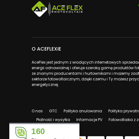
O ACEFLEXIE
AceFlex jest jednym z wiodących internetowych sprzed
energii odnawialnej i oferuje szeroką gamę produktów 
ze znanymi producentami i hurtownikami i możemy zao
sektorze fotowoltaicznym, dzięki czemu i Ty możesz przyc
energetycznej.
O nas
GTC
Polityka anulowania
Polityka prywat
Płatność i wysyłka
Informacje PV
Fotowoltaika z
160