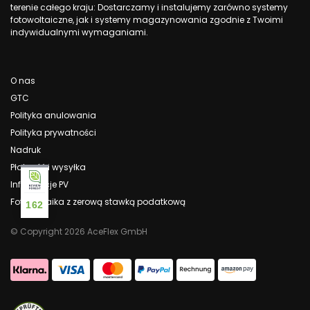
terenie całego kraju: Dostarczamy i instalujemy zarówno systemy
fotowoltaiczne, jak i systemy magazynowania zgodnie z Twoimi
indywidualnymi wymaganiami.
O nas
GTC
Polityka anulowania
Polityka prywatności
Nadruk
Płatność i wysyłka
Informacje PV
Fotowoltaika z zerową stawką podatkową
162
© Copyright 2026 AceFlex GmbH