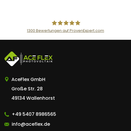
1300
Bewertungen auf ProvenExpert.com
AceFlex GmbH
AceFlex GmbH
Große Str. 28
49134 Wallenhorst
+49 5407 8986565
info@aceflex.de