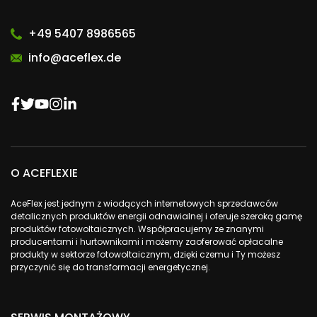
+49 5407 8986565
info@aceflex.de
O ACEFLEXIE
AceFlex jest jednym z wiodących internetowych sprzedawców
detalicznych produktów energii odnawialnej i oferuje szeroką gamę
produktów fotowoltaicznych. Współpracujemy ze znanymi
producentami i hurtownikami i możemy zaoferować opłacalne
produkty w sektorze fotowoltaicznym, dzięki czemu i Ty możesz
przyczynić się do transformacji energetycznej.