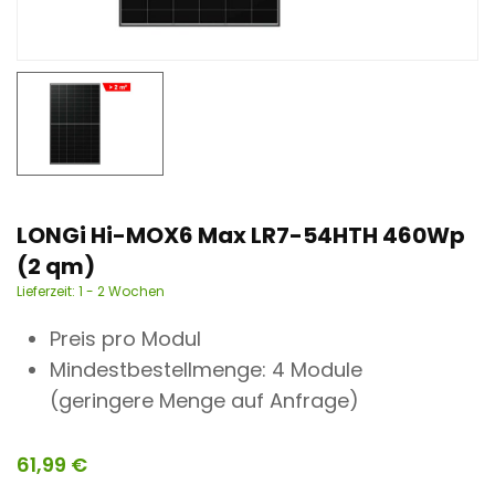
n
t
LONGi Hi-MOX6 Max LR7-54HTH 460Wp
(2 qm)
Lieferzeit:
1 - 2 Wochen
Preis pro Modul
Mindestbestellmenge: 4 Module
(geringere Menge auf Anfrage)
61,99
€