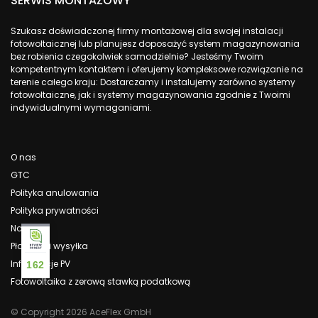
SERWIS MONTAŻOWY
Szukasz doświadczonej firmy montażowej dla swojej instalacji
fotowoltaicznej lub planujesz doposażyć system magazynowania
bez robienia czegokolwiek samodzielnie? Jesteśmy Twoim
kompetentnym kontaktem i oferujemy kompleksowe rozwiązanie na
terenie całego kraju: Dostarczamy i instalujemy zarówno systemy
fotowoltaiczne, jak i systemy magazynowania zgodnie z Twoimi
indywidualnymi wymaganiami.
O nas
GTC
Polityka anulowania
Polityka prywatności
Nadruk
Płatność i wysyłka
Informacje PV
162
Fotowoltaika z zerową stawką podatkową
© Copyright 2026 AceFlex GmbH