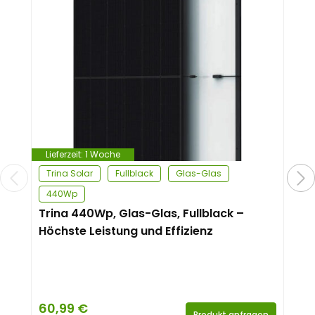
Lieferzeit:
1 Woche
Trina Solar
Fullblack
Glas-Glas
440Wp
Trina 440Wp, Glas-Glas, Fullblack –
Höchste Leistung und Effizienz
60,99
€
Produkt anfragen