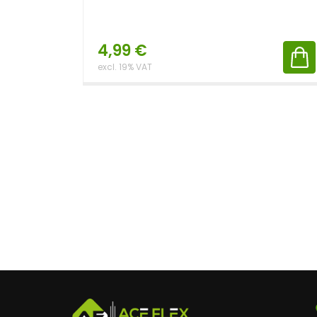
4,99
€
excl. 19% VAT