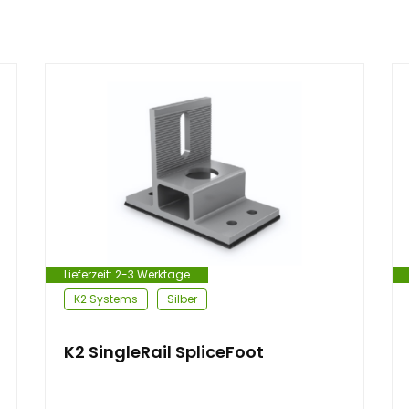
Lieferzeit:
2-3 Werktage
K2 Systems
Silber
K2 SingleRail SpliceFoot