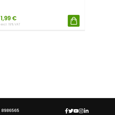
1,99
€
0,99
excl. 19% VAT
excl. 19% V
 8986565