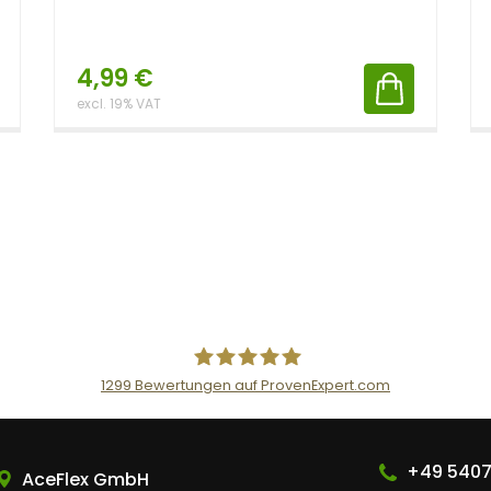
4,99
€
excl. 19% VAT
1299
Bewertungen auf ProvenExpert.com
AceFlex GmbH
+49 5407
AceFlex GmbH