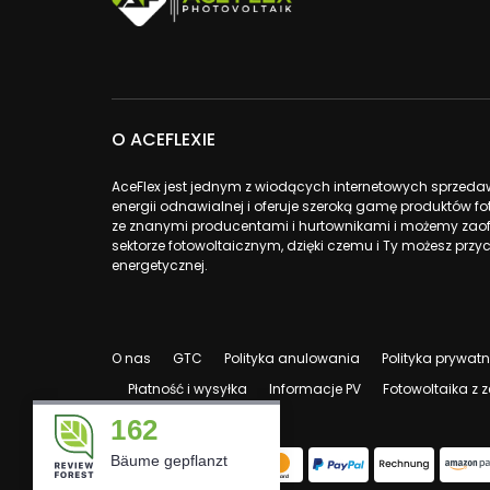
O ACEFLEXIE
AceFlex jest jednym z wiodących internetowych sprzed
energii odnawialnej i oferuje szeroką gamę produktów 
ze znanymi producentami i hurtownikami i możemy zao
sektorze fotowoltaicznym, dzięki czemu i Ty możesz przyc
energetycznej.
O nas
GTC
Polityka anulowania
Polityka prywat
Płatność i wysyłka
Informacje PV
Fotowoltaika z
162
Bäume gepflanzt