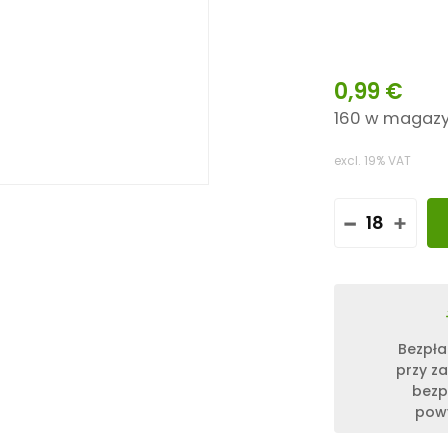
0,99
€
160 w magazy
excl. 19% VAT
I
L
O
Ś
Ć
K
2
Bezpła
H
przy z
A
bezp
M
M
powy
E
R