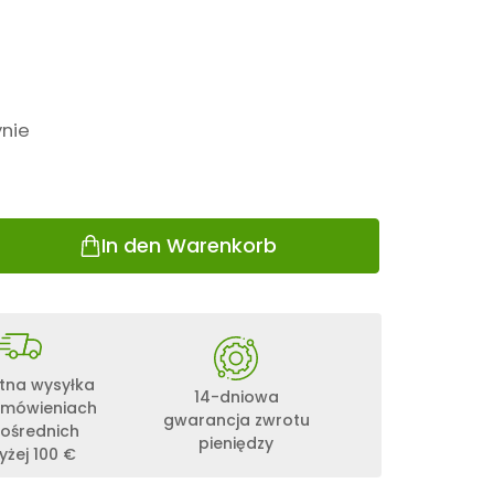
nie
In den Warenkorb
tna wysyłka
14-dniowa
amówieniach
gwarancja zwrotu
ośrednich
pieniędzy
żej 100 €