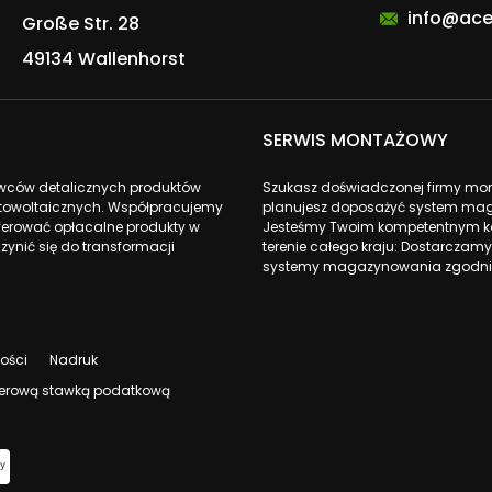
info@ace
Große Str. 28
49134 Wallenhorst
SERWIS MONTAŻOWY
awców detalicznych produktów
Szukasz doświadczonej firmy monta
fotowoltaicznych. Współpracujemy
planujesz doposażyć system mag
ferować opłacalne produkty w
Jesteśmy Twoim kompetentnym ko
zynić się do transformacji
terenie całego kraju: Dostarczamy
systemy magazynowania zgodnie
ności
Nadruk
 zerową stawką podatkową