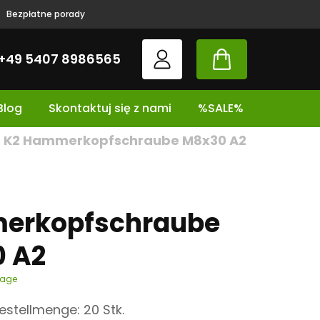
Bezpłatne porady
+49 5407 8986565
Blog
Skontaktuj się z nami
%SALE%
K2 Hammerkopfschraube M8x30 A2
erkopfschraube
 A2
tage
stellmenge: 20 Stk.