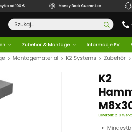
yłka od 100 €
Money Back Guarantee
en
Zubehör & Montage
Informacje PV
ge
Montagematerial
K2 Systems
Zubehör
>
>
>
>
K2
Hamm
M8x30
Lieferzeit:
2-3 Werk
Mindestbe