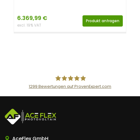
6.369,99
€
Produkt anfragen
excl. 19% VAT
1299
Bewertungen auf ProvenExpert.com
AceFlex GmbH
AceFlex GmbH