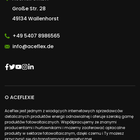
Große Str. 28
49134 Wallenhorst
+49 5407 8986565
info@aceflex.de
O ACEFLEXIE
AceFlex jest jednym z wiodących internetowych sprzedawców
detalicznych produktów energii odnawialnej i oferuje szeroką gamę
produktów fotowoltaicznych. Współpracujemy ze znanymi
producentami i hurtownikami i możemy zaoferować opłacalne
produkty w sektorze fotowoltaicznym, dzięki czemu i Ty możesz
przyczynić się do transformacji energetycznej.