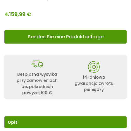
4.159,99
€
Senden Sie eine Produktanfrage
Bezpłatna wysyłka
14-dniowa
przy zamówieniach
gwarancja zwrotu
bezpośrednich
pieniędzy
powyżej 100 €
Opis