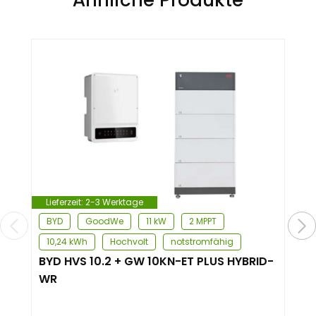
Lieferzeit:
2-3 Werktage
BYD
GoodWe
11 kW
2 MPPT
10,24 kWh
Hochvolt
notstromfähig
BYD HVS 10.2 + GW 10KN-ET PLUS HYBRID-
WR