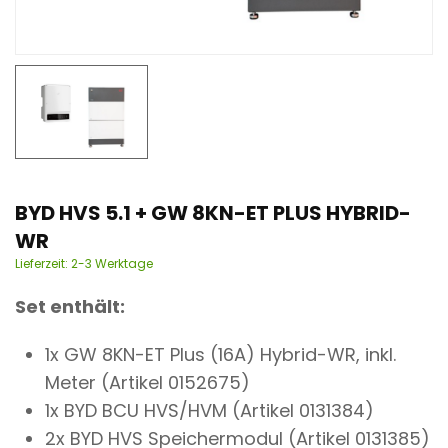
n
t
BYD HVS 5.1 + GW 8KN-ET PLUS HYBRID-
WR
Lieferzeit:
2-3 Werktage
Set enthält:
1x GW 8KN-ET Plus (16A) Hybrid-WR, inkl.
Meter (Artikel 0152675)
1x BYD BCU HVS/HVM (Artikel 0131384)
2x BYD HVS Speichermodul (Artikel 0131385)