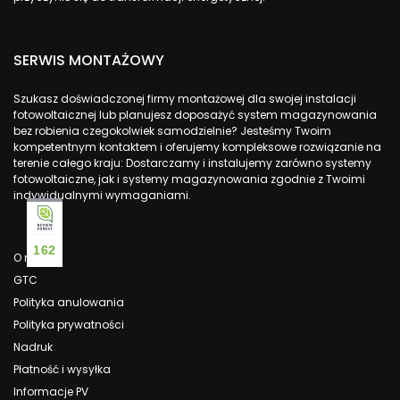
SERWIS MONTAŻOWY
Szukasz doświadczonej firmy montażowej dla swojej instalacji
fotowoltaicznej lub planujesz doposażyć system magazynowania
bez robienia czegokolwiek samodzielnie? Jesteśmy Twoim
kompetentnym kontaktem i oferujemy kompleksowe rozwiązanie na
terenie całego kraju: Dostarczamy i instalujemy zarówno systemy
fotowoltaiczne, jak i systemy magazynowania zgodnie z Twoimi
indywidualnymi wymaganiami.
162
O nas
GTC
Polityka anulowania
Polityka prywatności
Nadruk
Płatność i wysyłka
Informacje PV