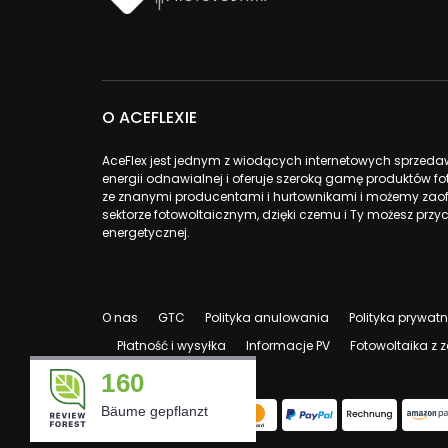
O ACEFLEXIE
AceFlex jest jednym z wiodących internetowych sprzed
energii odnawialnej i oferuje szeroką gamę produktów 
ze znanymi producentami i hurtownikami i możemy zao
sektorze fotowoltaicznym, dzięki czemu i Ty możesz przyc
energetycznej.
O nas
GTC
Polityka anulowania
Polityka prywat
Płatność i wysyłka
Informacje PV
Fotowoltaika z
160
Bäume gepflanzt