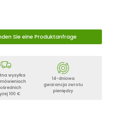
nden Sie eine Produktanfrage
tna wysyłka
14-dniowa
amówieniach
gwarancja zwrotu
ośrednich
pieniędzy
żej 100 €