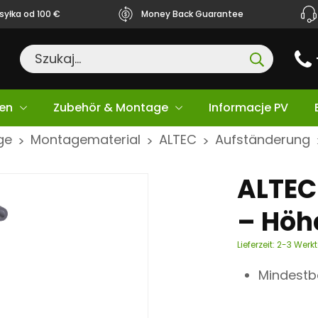
yłka od 100 €
Money Back Guarantee
en
Zubehör & Montage
Informacje PV
ge
Montagematerial
ALTEC
Aufständerung
>
>
>
ALTEC 
– Höh
Lieferzeit:
2-3 Werk
Mindestbe