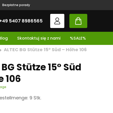
Bezpłatne porady
+49 5407 8986565
Blog
Skontaktuj się z nami
%SALE%
ALTEC BG Stütze 15° Süd – Höhe 106
>
BG Stütze 15° Süd
e 106
tage
stellmenge: 9 Stk.