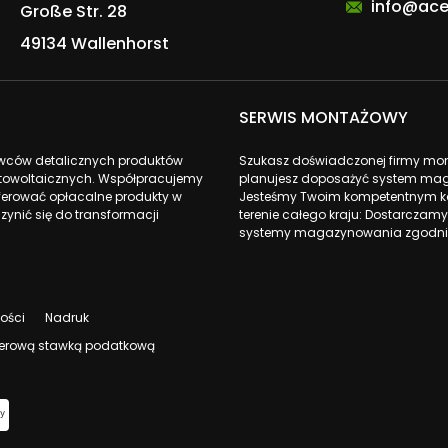
info@ace
Große Str. 28
49134 Wallenhorst
SERWIS MONTAŻOWY
awców detalicznych produktów
Szukasz doświadczonej firmy monta
fotowoltaicznych. Współpracujemy
planujesz doposażyć system mag
ferować opłacalne produkty w
Jesteśmy Twoim kompetentnym ko
zynić się do transformacji
terenie całego kraju: Dostarczamy
systemy magazynowania zgodnie
ności
Nadruk
 zerową stawką podatkową