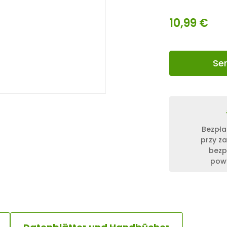
10,99
€
Se
Bezpła
przy z
bezp
powy