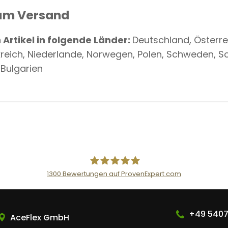
um Versand
Artikel in folgende Länder:
Deutschland, Österre
kreich, Niederlande, Norwegen, Polen, Schweden, Sc
 Bulgarien
1300
Bewertungen auf ProvenExpert.com
AceFlex GmbH
+49 5407
AceFlex GmbH