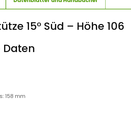
Datenblätter und Handbücher
ütze 15° Süd – Höhe 106
 Daten
s:
158 mm