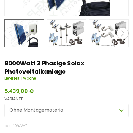
n
t
8000Watt 3 Phasige Solax
Photovoltaikanlage
Lieferzeit:
1 Woche
5.439,00
€
VARIANTE
Ohne Montagematerial
excl. 19% VAT