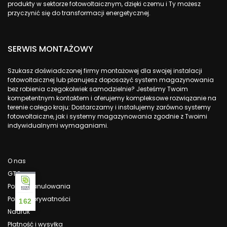
produkty w sektorze fotowoltaicznym, dzięki czemu i Ty możesz
przyczynić się do transformacji energetycznej.
SERWIS MONTAŻOWY
Szukasz doświadczonej firmy montażowej dla swojej instalacji
fotowoltaicznej lub planujesz doposażyć system magazynowania
bez robienia czegokolwiek samodzielnie? Jesteśmy Twoim
kompetentnym kontaktem i oferujemy kompleksowe rozwiązanie na
terenie całego kraju: Dostarczamy i instalujemy zarówno systemy
fotowoltaiczne, jak i systemy magazynowania zgodnie z Twoimi
indywidualnymi wymaganiami.
O nas
GTC
Polityka anulowania
Polityka prywatności
162
Nadruk
Płatność i wysyłka