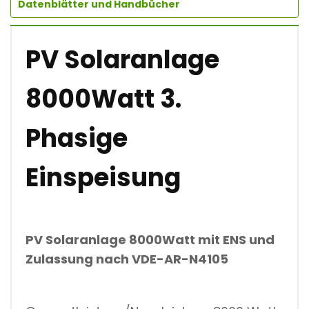
Datenblätter und Handbücher
L
A
X
P
PV Solaranlage
H
O
T
8000Watt 3.
O
V
O
Phasige
L
T
A
Einspeisung
I
K
A
N
L
A
PV Solaranlage 8000Watt
mit ENS und
G
E
Zulassung nach
VDE-AR-N4105