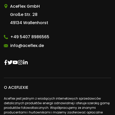
AceFlex GmbH
Große Str. 28
49134 Wallenhorst
+49 5407 8986565
info@aceflex.de
O ACEFLEXIE
AceFlex jest jednym z wiodących internetowych sprzedawców
detalicznych produktów energii odnawialnej i oferuje szeroką gamę
produktów fotowoltaicznych. Współpracujemy ze znanymi
producentami i hurtownikami i możemy zaoferować opłacalne