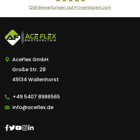
1299
Bewertungen auf ProvenExpert.com
AceFlex GmbH
AceFlex GmbH
Große Str. 28
49134 Wallenhorst
+49 5407 8986565
info@aceflex.de