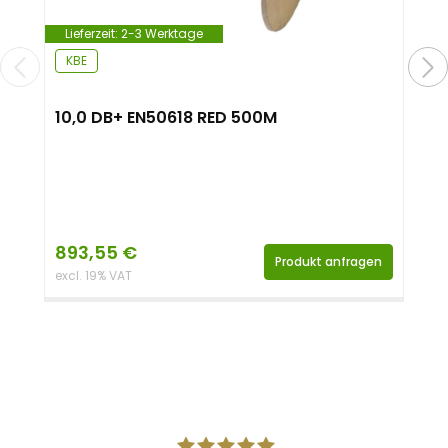
Lieferzeit:
2-3 Werktage
KBE
10,0 DB+ EN50618 RED 500M
893,55
€
Produkt anfragen
excl. 19% VAT