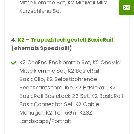
Mittelklemme Set, K2 MiniRail MK2
Kurzschiene Set
4.
K2 – Trapezblechgestell BasicRail
(ehemals Speedraill)
K2 OneEnd Endklemme Set, K2 OneMid
Mittelklemme Set, K2 BasicRail
BasicClip, K2 Selbstbohrende
Sechskantschraube, K2 BasicRail, K2
BasicRail BasicLock 22 Set, K2 BasicRail
BasicConnector Set, K2 Cable
Manager, K2 TerraGrif K2SZ
Landscape/Portrait