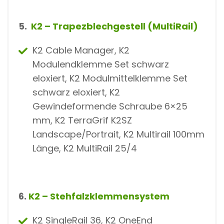
5.
K2 – Trapezblechgestell (MultiRail)
K2 Cable Manager, K2
Modulendklemme Set schwarz
eloxiert, K2 Modulmittelklemme Set
schwarz eloxiert, K2
Gewindeformende Schraube 6×25
mm, K2 TerraGrif K2SZ
Landscape/Portrait, K2 Multirail 100mm
Länge, K2 MultiRail 25/4
6.
K2 – Stehfalzklemmensystem
K2 SingleRail 36, K2 OneEnd