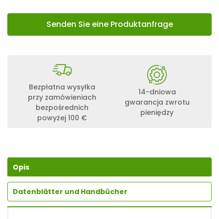
Senden Sie eine Produktanfrage
Bezpłatna wysyłka
14-dniowa
przy zamówieniach
gwarancja zwrotu
bezpośrednich
pieniędzy
powyżej 100 €
Opis
Datenblätter und Handbücher