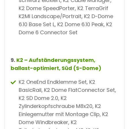
schwarz eloxiert, K2 Cable Manager,
K2 Dome SpeedPorter, K2 TerraGrif
K2MI Landscape/Portrait, K2 D-Dome
6.10 Base Set L, K2 Dome 6.10 Peak, K2
Dome 6 Connector Set
9.
K2 – Aufständerungssystem,
ballast-optimiert, Süd (S-Dome)
K2 OneEnd Endklemme Set, K2
BasicRail, K2 Dome FlatConnector Set,
K2 SD Dome 2.0, K2
Zylinderkopfschraube M8x20, K2
Einlegemutter mit Montage Clip, K2
Dome Windbreaker, K2