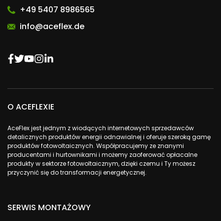
+49 5407 8986565
info@aceflex.de
O ACEFLEXIE
AceFlex jest jednym z wiodących internetowych sprzedawców
detalicznych produktów energii odnawialnej i oferuje szeroką gamę
produktów fotowoltaicznych. Współpracujemy ze znanymi
producentami i hurtownikami i możemy zaoferować opłacalne
produkty w sektorze fotowoltaicznym, dzięki czemu i Ty możesz
przyczynić się do transformacji energetycznej.
SERWIS MONTAŻOWY