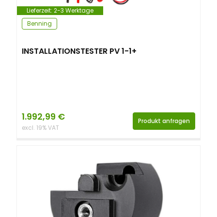
Lieferzeit:
2-3 Werktage
Benning
INSTALLATIONSTESTER PV 1-1+
1.992,99
€
Produkt anfragen
excl. 19% VAT