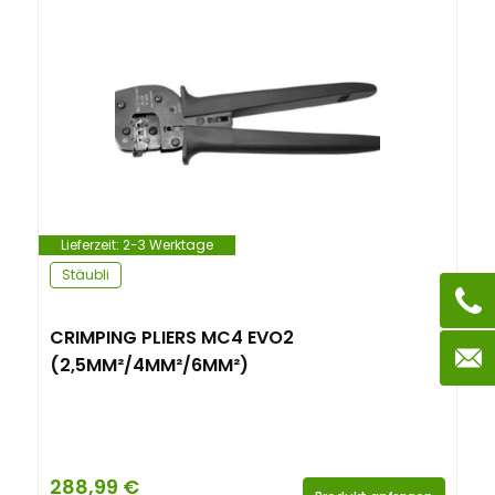
Lieferzeit:
2-3 Werktage
Stäubli
CRIMPING PLIERS MC4 EVO2
(2,5MM²/4MM²/6MM²)
288,99
€