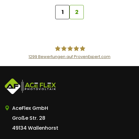
1
2
1299
Bewertungen auf ProvenExpert.com
AceFlex GmbH
AceFlex GmbH
Große Str. 28
49134 Wallenhorst