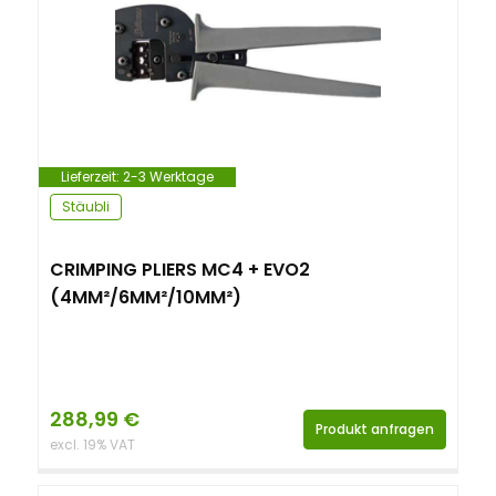
Lieferzeit:
2-3 Werktage
Stäubli
CRIMPING PLIERS MC4 + EVO2
(4MM²/6MM²/10MM²)
288,99
€
Produkt anfragen
excl. 19% VAT