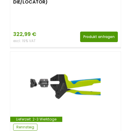
DIE/LOCATOR)
322,99
€
Produkt anfragen
excl. 19% VAT
Lieferzeit:
2-3 Werktage
Rennsteig