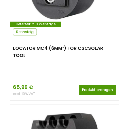
Lieferzeit:
2-3 Werktage
Rennsteig
LOCATOR MC4 (6MM²) FOR CSCSOLAR
TOOL
65,99
€
Produkt anfragen
excl. 19% VAT