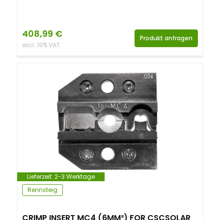
408,99
€
Produkt anfragen
excl. 19% VAT
Lieferzeit:
2-3 Werktage
Rennsteig
CRIMP INSERT MC4 (6MM²) FOR CSCSOLAR