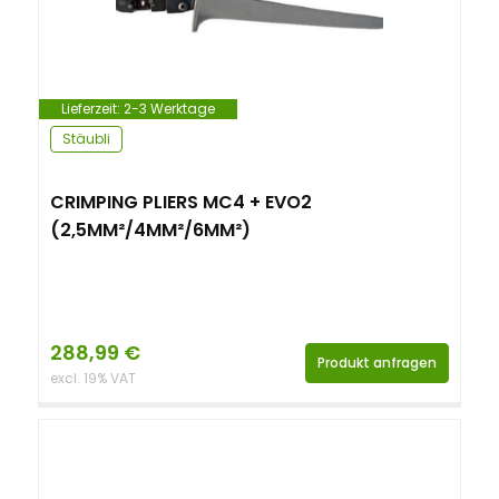
Lieferzeit:
2-3 Werktage
Stäubli
CRIMPING PLIERS MC4 + EVO2
(2,5MM²/4MM²/6MM²)
288,99
€
Produkt anfragen
excl. 19% VAT