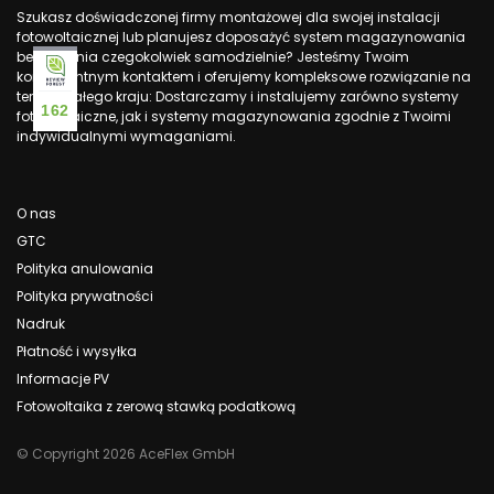
Szukasz doświadczonej firmy montażowej dla swojej instalacji
fotowoltaicznej lub planujesz doposażyć system magazynowania
bez robienia czegokolwiek samodzielnie? Jesteśmy Twoim
kompetentnym kontaktem i oferujemy kompleksowe rozwiązanie na
terenie całego kraju: Dostarczamy i instalujemy zarówno systemy
162
fotowoltaiczne, jak i systemy magazynowania zgodnie z Twoimi
indywidualnymi wymaganiami.
O nas
GTC
Polityka anulowania
Polityka prywatności
Nadruk
Płatność i wysyłka
Informacje PV
Fotowoltaika z zerową stawką podatkową
© Copyright 2026 AceFlex GmbH