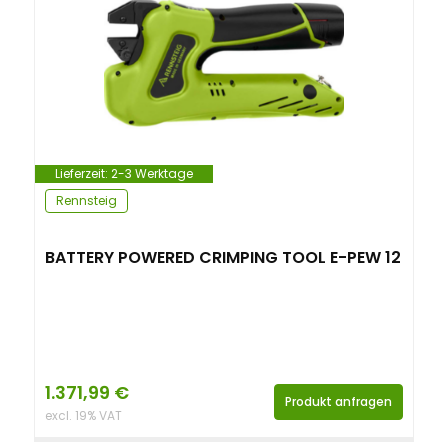
n
t
Lieferzeit:
2-3 Werktage
Rennsteig
BATTERY POWERED CRIMPING TOOL E-PEW 12
1.371,99
€
Produkt anfragen
excl. 19% VAT