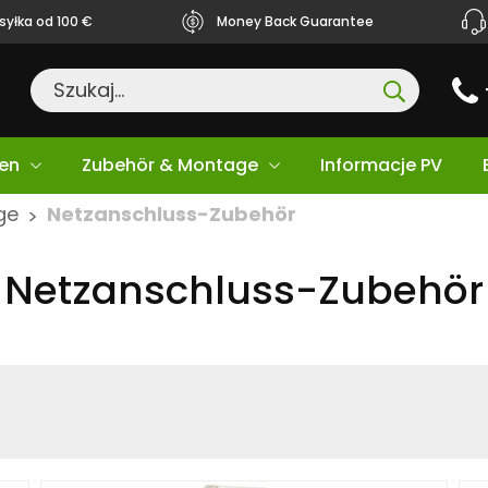
yłka od 100 €
Money Back Guarantee
en
Zubehör & Montage
Informacje PV
ge
Netzanschluss-Zubehör
>
Netzanschluss-Zubehör