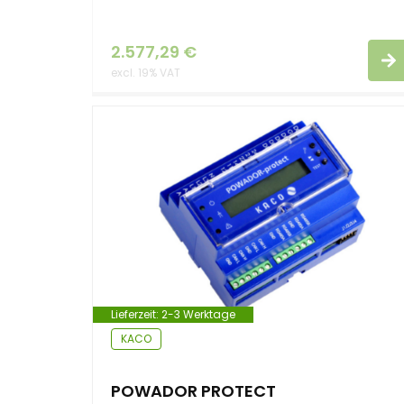
2.577,29
€
excl. 19% VAT
Lieferzeit:
2-3 Werktage
KACO
POWADOR PROTECT