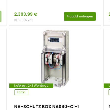
2.393,99
€
Produkt anfragen
excl. 19% VAT
e
Lieferzeit:
2-3 Werktage
L
Eaton
NA-SCHUTZ BOX NAS80-CI-1