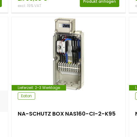
Produkt anfragen
excl. 19% VAT
e
Lieferzeit:
2-3 Werktage
L
Eaton
NA-SCHUTZ BOX NAS160-CI-2-K95