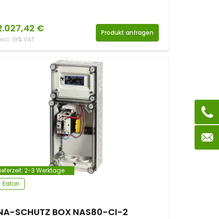
2.027,42
€
Produkt anfragen
xcl. 19% VAT
ieferzeit:
2-3 Werktage
Eaton
NA-SCHUTZ BOX NAS80-CI-2