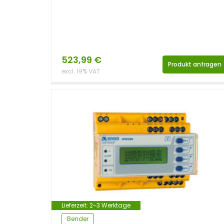
523,99
€
Produkt anfragen
excl. 19% VAT
Lieferzeit:
2-3 Werktage
Bender