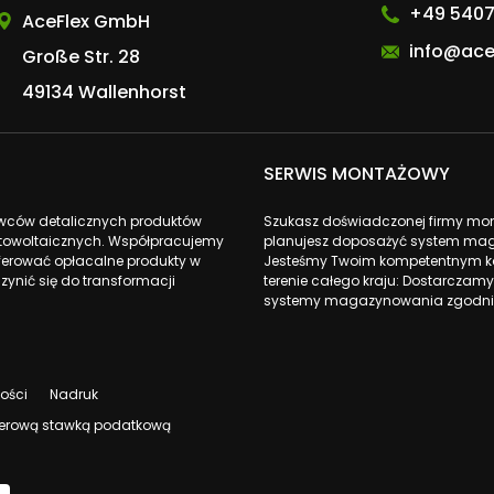
+49 5407
AceFlex GmbH
info@ace
Große Str. 28
49134 Wallenhorst
SERWIS MONTAŻOWY
awców detalicznych produktów
Szukasz doświadczonej firmy monta
fotowoltaicznych. Współpracujemy
planujesz doposażyć system mag
ferować opłacalne produkty w
Jesteśmy Twoim kompetentnym ko
zynić się do transformacji
terenie całego kraju: Dostarczamy
systemy magazynowania zgodnie
ności
Nadruk
 zerową stawką podatkową