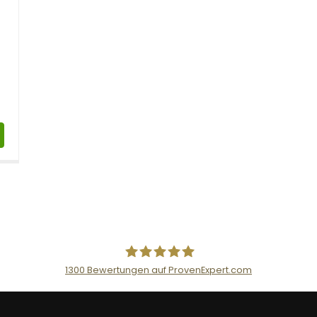
1300
Bewertungen auf ProvenExpert.com
AceFlex GmbH