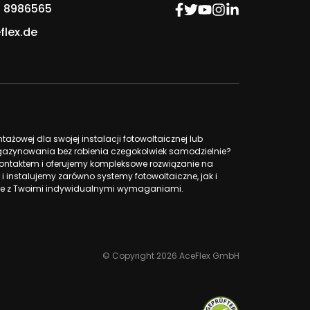
 8986565
flex.de
żowej dla swojej instalacji fotowoltaicznej lub
azynowania bez robienia czegokolwiek samodzielnie?
ntaktem i oferujemy kompleksowe rozwiązanie na
 i instalujemy zarówno systemy fotowoltaiczne, jak i
 z Twoimi indywidualnymi wymaganiami.
© Copyright 2026 AceFlex GmbH