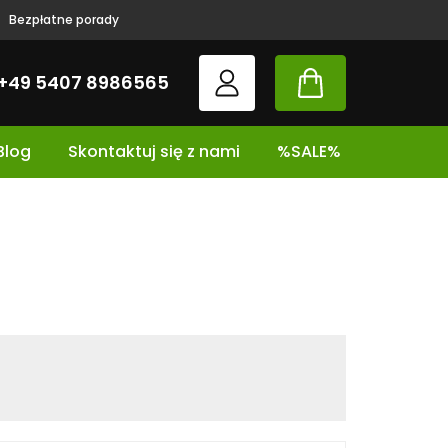
Bezpłatne porady
+49 5407 8986565
Blog
Skontaktuj się z nami
%SALE%