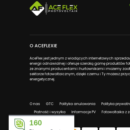
O ACEFLEXIE
AceFlex jest jednym z wiodących internetowych sprzed
energii odnawialnej i oferuje szeroką gamę produktów 
ze znanymi producentami i hurtownikami i możemy zao
sektorze fotowoltaicznym, dzięki czemu i Ty możesz przyc
energetycznej.
O nas
GTC
Polityka anulowania
Polityka prywat
Płatność i wysyłka
Informacje PV
Fotowoltaika z
160