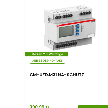
e
n
t
Lieferzeit:
2-3 Werktage
ABB STOTZ-KONTAKT
CM-UFD.M31 NA-SCHUTZ
390,99
€