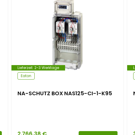
Lieferzeit:
2-3 Werktage
L
Eaton
NA-SCHUTZ BOX NAS125-CI-1-K95
2.766,38
€