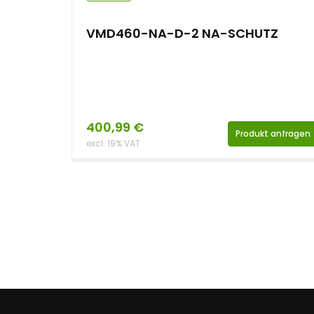
VMD460-NA-D-2 NA-SCHUTZ
400,99
€
Produkt anfragen
excl. 19% VAT