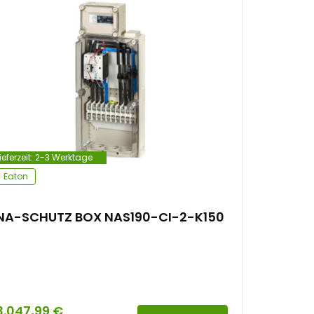
ieferzeit:
2-3 Werktage
Eaton
NA-SCHUTZ BOX NAS190-CI-2-K150
3.047,99
€