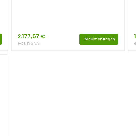
2.177,57
€
Produkt anfragen
excl. 19% VAT
e