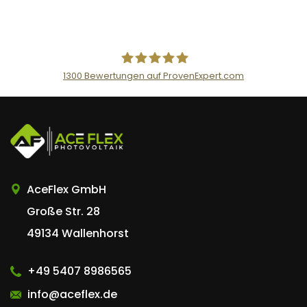
1300
Bewertungen auf ProvenExpert.com
AceFlex GmbH
AceFlex GmbH
Große Str. 28
49134 Wallenhorst
+49 5407 8986565
info@aceflex.de