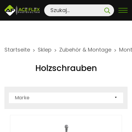
S
Startseite
Sklep
Zubehör & Montage
Mont
>
>
>
k
i
Holzschrauben
p
t
o
c
Marke
o
n
t
e