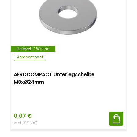
Lieferzeit:
1 Woche
Aerocompact
AEROCOMPACT Unterlegscheibe
M8xØ24mm
0,07
€
excl. 19% VAT