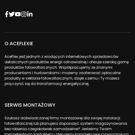
O ACEFLEXIE
AceFlex jest jednym z wiodących internetowych sprzedawców
detalicznych produktów energii odnawialnej i oferuje szeroką gamę
produktów fotowoltaicznych. Współpracujemy ze znanymi
producentami i hurtownikami i możemy zaoferować opłacalne
produkty w sektorze fotowoltaicznym, dzięki czemu i Ty możesz
przyczynić się do transformacji energetycznej.
SERWIS MONTAŻOWY
Szukasz doświadczonej firmy montażowej dla swojej instalacji
fotowoltaicznej lub planujesz doposażyć system magazynowania
bez robienia czegokolwiek samodzielnie? Jesteśmy Twoim
kompetentnym kontaktem i oferujemy kompleksowe rozwiązanie na