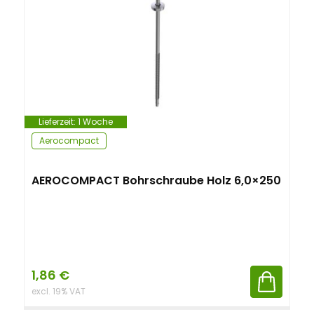
n
t
Lieferzeit:
1 Woche
Aerocompact
AEROCOMPACT Bohrschraube Holz 6,0×250
1,86
€
excl. 19% VAT