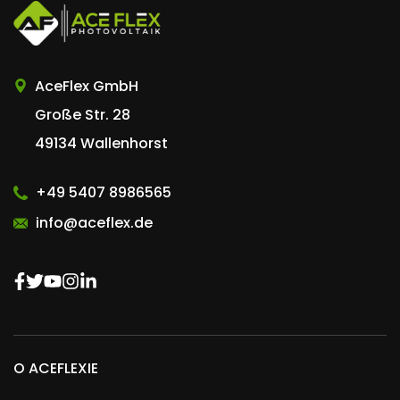
AceFlex GmbH
Große Str. 28
49134 Wallenhorst
+49 5407 8986565
info@aceflex.de
O ACEFLEXIE