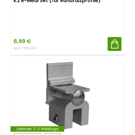
K2 R-Medi Set (für Rundfalzprofile)
6,99
€
excl. 19% VAT
Lieferzeit:
2-3 Werktage