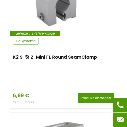
Lieferzeit:
2-3 Werktage
K2 Systems
K2 S-5! Z-Mini FL Round SeamClamp
6,99
€
Produkt anfragen
excl. 19% VAT