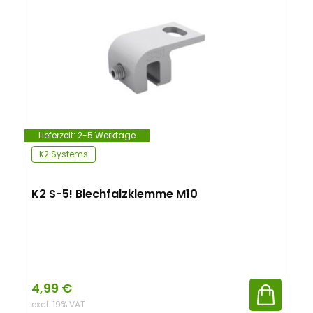
n
t
Lieferzeit:
2-5 Werktage
K2 Systems
K2 S-5! Blechfalzklemme M10
4,99
€
excl. 19% VAT