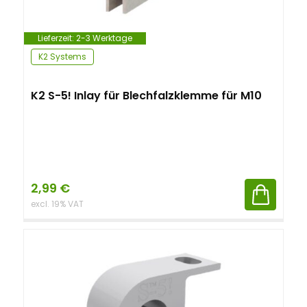
Lieferzeit:
2-3 Werktage
K2 Systems
K2 S-5! Inlay für Blechfalzklemme für M10
2,99
€
excl. 19% VAT