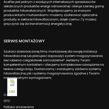
AceFlex jest jednym z wiodących internetowych sprzedawców
detalicznych produktów energii odnawialnej i oferuje szeroką gamę
produktów fotowoltaicznych. Współpracujemy ze znanymi
producentami i hurtownikami i możemy zaoferować opłacalne
produkty w sektorze fotowoltaicznym, dzięki czemu i Ty możesz
przyczynić się do transformacji energetycznej.
SERWIS MONTAŻOWY
Szukasz doświadczonej firmy montażowej dla swojej instalacji
fotowoltaicznej lub planujesz doposażyć system magazynowania
bez robienia czegokolwiek samodzielnie? Jesteśmy Twoim
kompetentnym kontaktem i oferujemy kompleksowe rozwiązanie na
terenie całego kraju: Dostarczamy i instalujemy zarówno systemy
fotowoltaiczne, jak i systemy magazynowania zgodnie z Twoimi
indywidualnymi wymaganiami.
162
O nas
GTC
Polityka anulowania