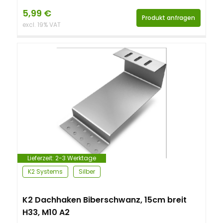
5,99
€
Produkt anfragen
excl. 19% VAT
Lieferzeit:
2-3 Werktage
K2 Systems
Silber
K2 Dachhaken Biberschwanz, 15cm breit
H33, M10 A2