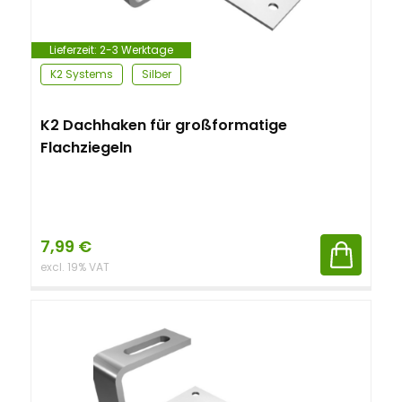
Lieferzeit:
2-3 Werktage
K2 Systems
Silber
K2 Dachhaken für großformatige
Flachziegeln
7,99
€
excl. 19% VAT