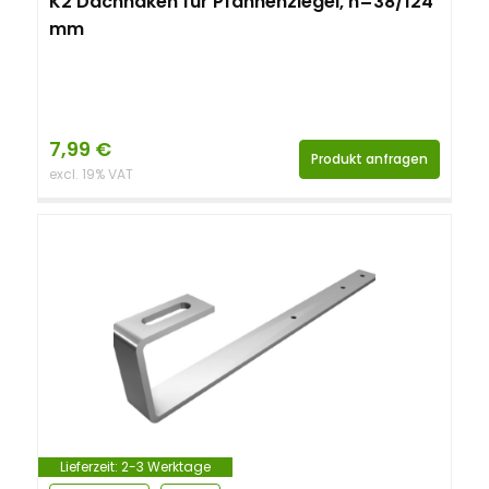
K2 Dachhaken für Pfannenziegel, h=38/124
mm
7,99
€
Produkt anfragen
excl. 19% VAT
Lieferzeit:
2-3 Werktage