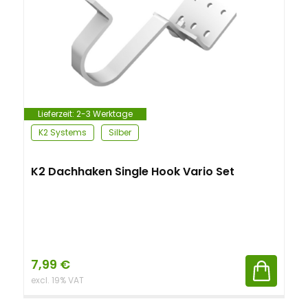
Lieferzeit:
2-3 Werktage
K2 Systems
Silber
K2 Dachhaken Single Hook Vario Set
7,99
€
excl. 19% VAT