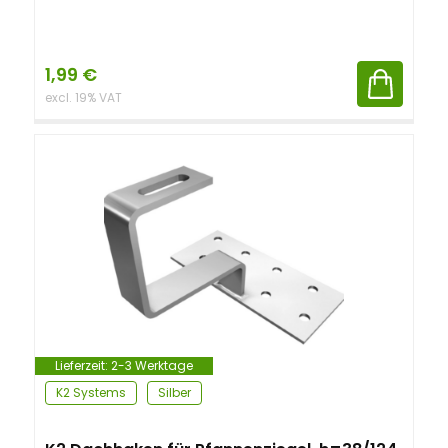
1,99
€
excl. 19% VAT
Lieferzeit:
2-3 Werktage
K2 Systems
Silber