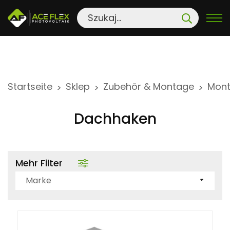
S
Startseite
Sklep
Zubehör & Montage
Mont
>
>
>
k
i
Dachhaken
p
t
o
Mehr Filter
c
o
Marke
n
t
e