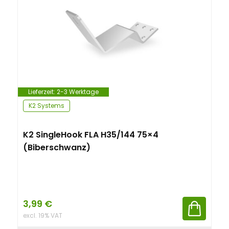
Lieferzeit:
2-3 Werktage
K2 Systems
K2 SingleHook FLA H35/144 75×4
(Biberschwanz)
3,99
€
excl. 19% VAT