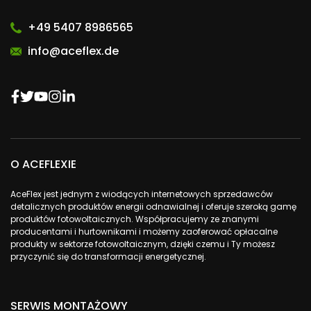
+49 5407 8986565
info@aceflex.de
O ACEFLEXIE
AceFlex jest jednym z wiodących internetowych sprzedawców
detalicznych produktów energii odnawialnej i oferuje szeroką gamę
produktów fotowoltaicznych. Współpracujemy ze znanymi
producentami i hurtownikami i możemy zaoferować opłacalne
produkty w sektorze fotowoltaicznym, dzięki czemu i Ty możesz
przyczynić się do transformacji energetycznej.
SERWIS MONTAŻOWY