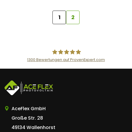
1
2
1300
Bewertungen auf ProvenExpert.com
AceFlex GmbH
AceFlex GmbH
Große Str. 28
49134 Wallenhorst