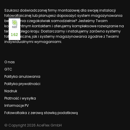
Szukasz doświadczonej firmy montażowej dla swojej instalacji
fotowoltaicznej lub planujesz doposażyć system magazynowania
bez robienia czegokolwiek samodzielnie? Jesteśmy Twoim
kompetentnym kontaktem i oferujemy kompleksowe rozwiązanie na
terenie całego kraju: Dostarczamy i instalujemy zarówno systemy
162
fotowoltaiczne, jak i systemy magazynowania zgodnie z Twoimi
indywidualnymi wymaganiami.
O nas
GTC
Polityka anulowania
Polityka prywatności
Nadruk
Płatność i wysyłka
Informacje PV
Fotowoltaika z zerową stawką podatkową
© Copyright 2026 AceFlex GmbH