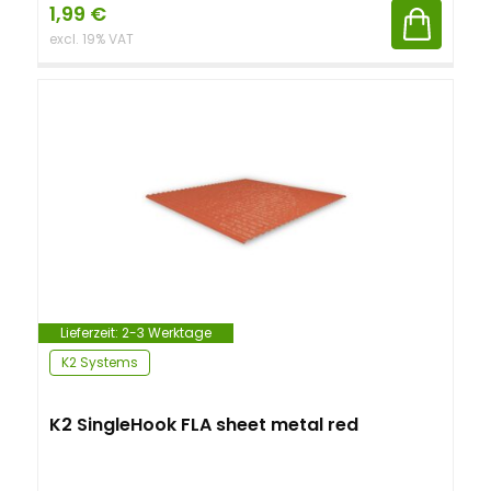
1,99
€
excl. 19% VAT
Lieferzeit:
2-3 Werktage
K2 Systems
K2 SingleHook FLA sheet metal red