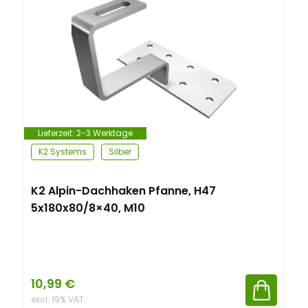
n
t
Lieferzeit:
2-3 Werktage
K2 Systems
Silber
K2 Alpin-Dachhaken Pfanne, H47
5x180x80/8×40, M10
10,99
€
excl. 19% VAT