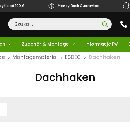
yłka od 100 €
Money Back Guarantee
en
Zubehör & Montage
Informacje PV
ge
Montagematerial
ESDEC
Dachhaken
>
>
>
Dachhaken