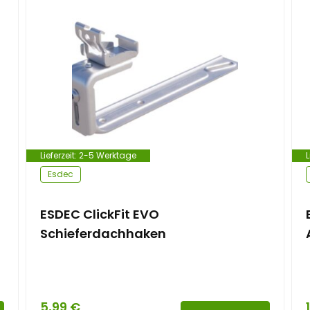
Lieferzeit:
2-5 Werktage
L
Esdec
ESDEC ClickFit EVO
Schieferdachhaken
5,99
€