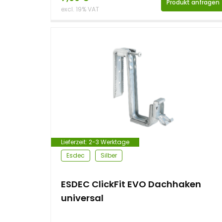
Produkt anfragen
excl. 19% VAT
Lieferzeit:
2-3 Werktage
Esdec
Silber
ESDEC ClickFit EVO Dachhaken
universal