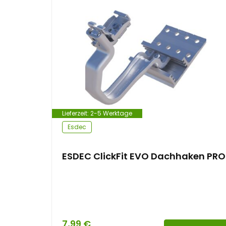
e
n
t
Lieferzeit:
2-5 Werktage
Esdec
ESDEC ClickFit EVO Dachhaken PRO
7,99
€