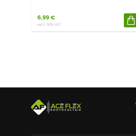
6,99
€
excl. 19% VAT