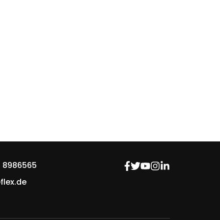
 8986565
flex.de