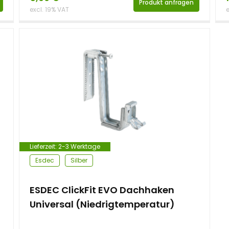
Produkt anfragen
excl. 19% VAT
e
Lieferzeit:
2-3 Werktage
Esdec
Silber
ESDEC ClickFit EVO Dachhaken
Universal (Niedrigtemperatur)