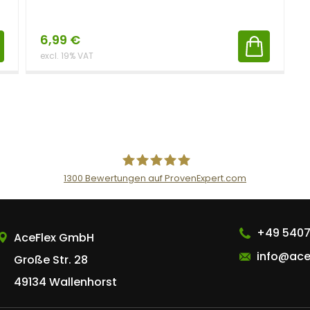
6,99
€
excl. 19% VAT
1300
Bewertungen auf ProvenExpert.com
AceFlex GmbH
+49 5407
AceFlex GmbH
info@ace
Große Str. 28
49134 Wallenhorst