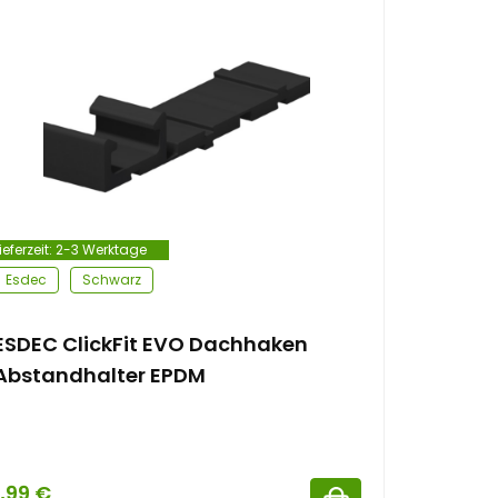
ieferzeit:
2-3 Werktage
Esdec
Schwarz
ESDEC ClickFit EVO Dachhaken
Abstandhalter EPDM
1,99
€