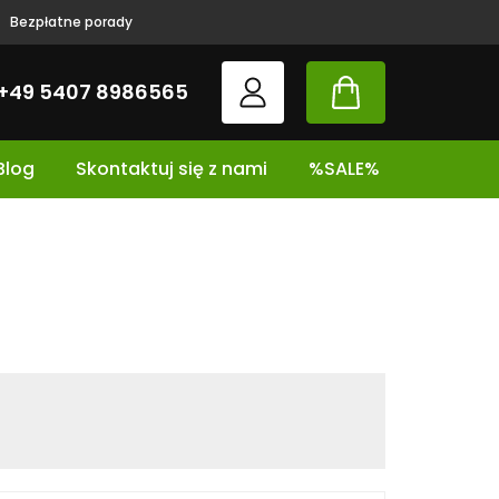
Bezpłatne porady
+49 5407 8986565
Blog
Skontaktuj się z nami
%SALE%