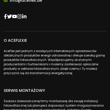
info@aceflex.de
O ACEFLEXIE
AceFlex jest jednym z wiodących internetowych sprzedawców
detalicznych produktów energii odnawialnej i oferuje szeroką gamę
produktów fotowoltaicznych. Współpracujemy ze znanymi
producentami i hurtownikami i możemy zaoferować opłacalne
produkty w sektorze fotowoltaicznym, dzięki czemu i Ty możesz
przyczynić się do transformacji energetycznej.
SERWIS MONTAŻOWY
Szukasz doświadczonej firmy montażowej dla swojej instalacji
fotowoltaicznej lub planujesz doposażyć system magazynowania
bez robienia czegokolwiek samodzielnie? Jesteśmy Twoim