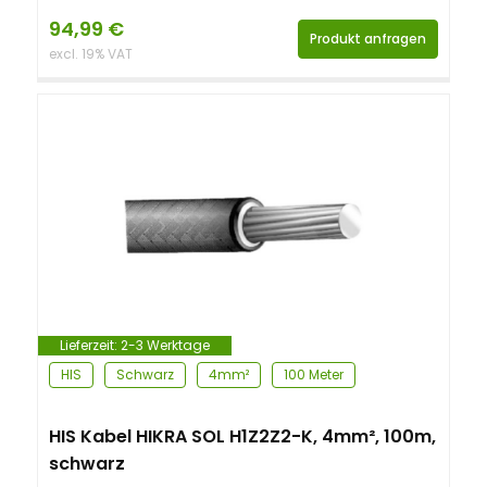
94,99
€
Produkt anfragen
excl. 19% VAT
Lieferzeit:
2-3 Werktage
HIS
Schwarz
4mm²
100 Meter
HIS Kabel HIKRA SOL H1Z2Z2-K, 4mm², 100m,
schwarz