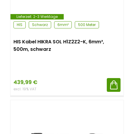
Lieferzeit:
2-3 Werktage
HIS
Schwarz
6mm²
500 Meter
HIS Kabel HIKRA SOL H1Z2Z2-K, 6mm²,
500m, schwarz
439,99
€
excl. 19% VAT