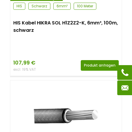
HIS
Schwarz
6mm²
100 Meter
HIS Kabel HIKRA SOL H1Z2Z2-K, 6mm², 100m,
schwarz
107,99
€
Produkt anfragen
excl. 19% VAT