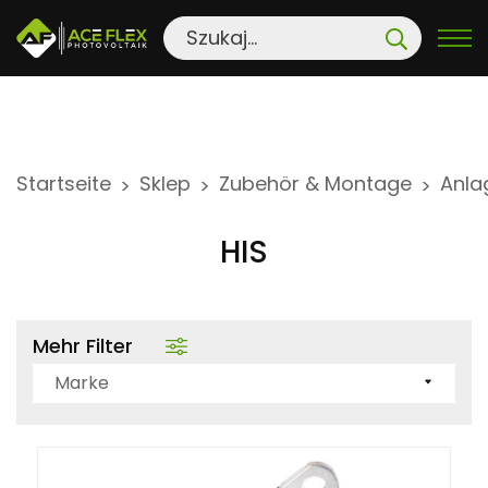
S
Startseite
Sklep
Zubehör & Montage
Anla
>
>
>
k
i
HIS
p
t
o
Mehr Filter
c
o
Marke
n
t
e