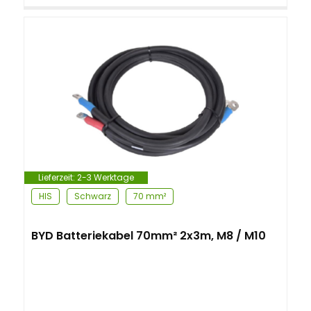
Lieferzeit:
2-3 Werktage
HIS
Schwarz
70 mm²
BYD Batteriekabel 70mm² 2x3m, M8 / M10