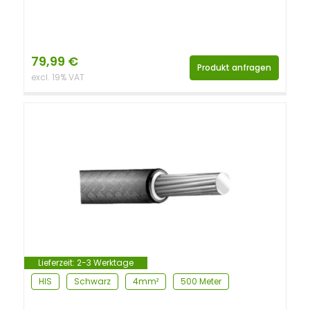
79,99
€
Produkt anfragen
excl. 19% VAT
Lieferzeit:
2-3 Werktage
HIS
Schwarz
4mm²
500 Meter