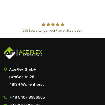
1299
Bewertungen auf ProvenExpert.com
AceFlex GmbH
AceFlex GmbH
Große Str. 28
49134 Wallenhorst
+49 5407 8986565