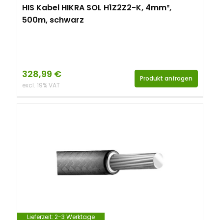
HIS Kabel HIKRA SOL H1Z2Z2-K, 4mm²,
500m, schwarz
328,99
€
Produkt anfragen
excl. 19% VAT
Lieferzeit:
2-3 Werktage