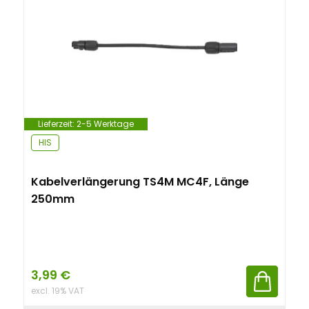
Lieferzeit:
2-5 Werktage
HIS
Kabelverlängerung TS4M MC4F, Länge
250mm
3,99
€
excl. 19% VAT