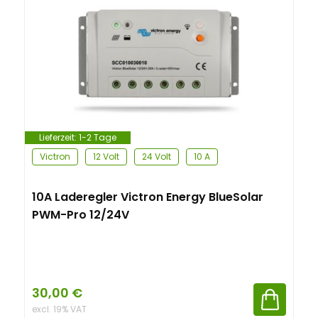
n
t
Lieferzeit:
1-2 Tage
Victron
12 Volt
24 Volt
10 A
10A Laderegler Victron Energy BlueSolar
PWM-Pro 12/24V
30,00
€
excl. 19% VAT