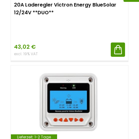
20A Laderegler Victron Energy BlueSolar
12/24V **DUO**
43,02
€
excl. 19% VAT
Lieferzeit:
1-2 Tage