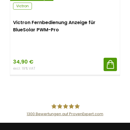
Victron
Victron Fernbedienung Anzeige für
BlueSolar PWM-Pro
34,90
€
excl. 19% VAT
1300
Bewertungen auf ProvenExpert.com
AceFlex GmbH