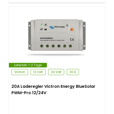
Lieferzeit:
1-2 Tage
Victron
12 Volt
24 Volt
20 A
20A Laderegler Victron Energy BlueSolar
PWM-Pro 12/24V