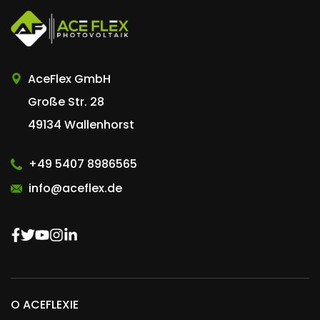
AceFlex GmbH
Große Str. 28
49134 Wallenhorst
+49 5407 8986565
info@aceflex.de
O ACEFLEXIE