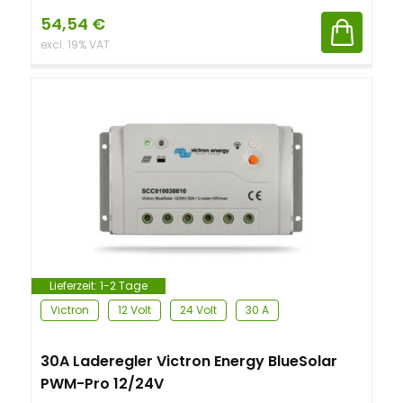
54,54
€
excl. 19% VAT
Lieferzeit:
1-2 Tage
Victron
12 Volt
24 Volt
30 A
30A Laderegler Victron Energy BlueSolar
PWM-Pro 12/24V