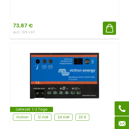
73,87
€
excl. 19% VAT
Lieferzeit:
1-2 Tage
Victron
12 Volt
24 Volt
20 A