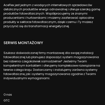
AceFlex jest jednym z wiodących internetowych sprzedawców
detalicznych produktów energii odnawialnej i oferuje szeroką gamę
produktów fotowoltaicznych. Współpracujemy ze znanymi
producentami i hurtownikami i możemy zaoferować opłacalne
produkty w sektorze fotowoltaicznym, dzięki czemu i Ty możesz
przyczynić się do transformacji energetycznej.
SERWIS MONTAŻOWY
Szukasz doświadczonej firmy montażowej dla swojej instalacji
fotowoltaicznej lub planujesz doposażyć system magazynowania
bez robienia czegokolwiek samodzielnie? Jesteśmy Twoim
kompetentnym kontaktem i oferujemy kompleksowe rozwiązanie na
terenie całego kraju: Dostarczamy i instalujemy zarówno systemy
fotowoltaiczne, jak i systemy magazynowania zgodnie z Twoimi
indywidualnymi wymaganiami.
O nas
GTC