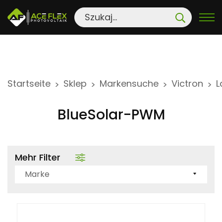
S
Startseite
Sklep
Markensuche
Victron
L
>
>
>
>
k
i
BlueSolar-PWM
p
t
o
Mehr Filter
c
o
Marke
n
t
e