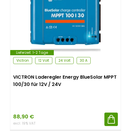
Lieferzeit:
1-2 Tage
Victron
12 Volt
24 Volt
30 A
VICTRON Laderegler Energy BlueSolar MPPT
100/30 für 12V / 24V
88,90
€
excl. 19% VAT