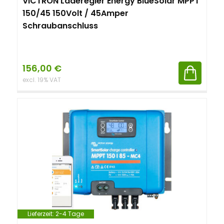
VICTRON Laderegler Energy BlueSolar MPPT
150/45 150Volt / 45Amper
Schraubanschluss
156,00
€
excl. 19% VAT
Lieferzeit:
2-4 Tage