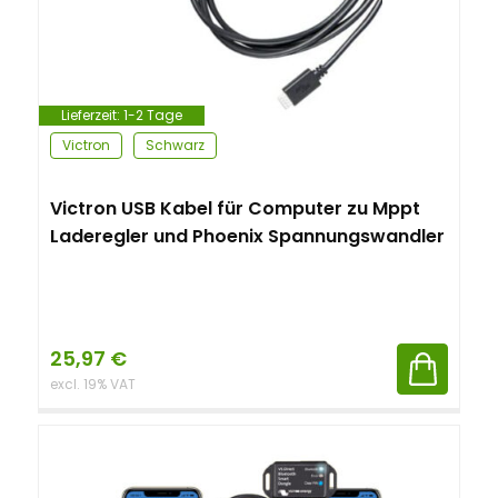
Lieferzeit:
1-2 Tage
Victron
Schwarz
Victron USB Kabel für Computer zu Mppt
Laderegler und Phoenix Spannungswandler
25,97
€
excl. 19% VAT