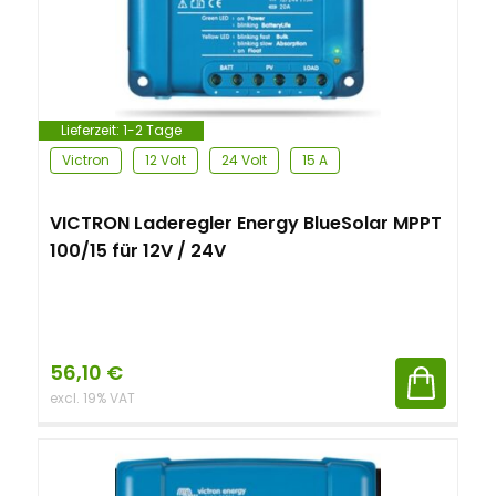
Lieferzeit:
1-2 Tage
Victron
12 Volt
24 Volt
15 A
VICTRON Laderegler Energy BlueSolar MPPT
100/15 für 12V / 24V
56,10
€
excl. 19% VAT