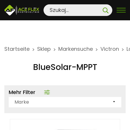
S
Startseite
Sklep
Markensuche
Victron
L
>
>
>
>
k
i
BlueSolar-MPPT
p
t
o
Mehr Filter
c
o
Marke
n
t
e