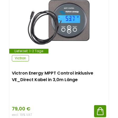
n
t
Lieferzeit:
1-2 Tage
Victron
Victron Energy MPPT Control inklusive
VE_Direct Kabel in 3,0m Länge
79,00
€
excl. 19% VAT