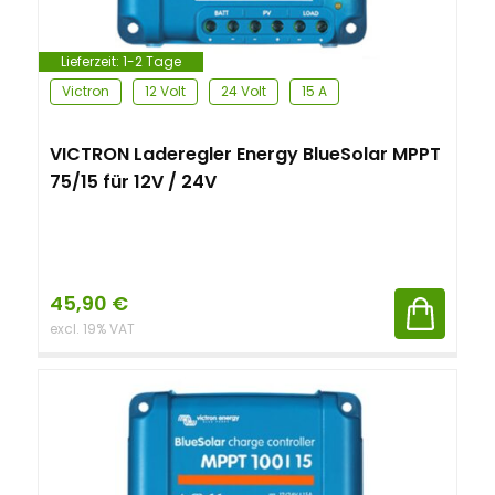
Lieferzeit:
1-2 Tage
Victron
12 Volt
24 Volt
15 A
VICTRON Laderegler Energy BlueSolar MPPT
75/15 für 12V / 24V
45,90
€
excl. 19% VAT