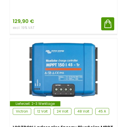
129,90
€
excl. 19% VAT
Lieferzeit:
2-3 Werktage
Victron
12 Volt
24 Volt
48 Volt
45 A