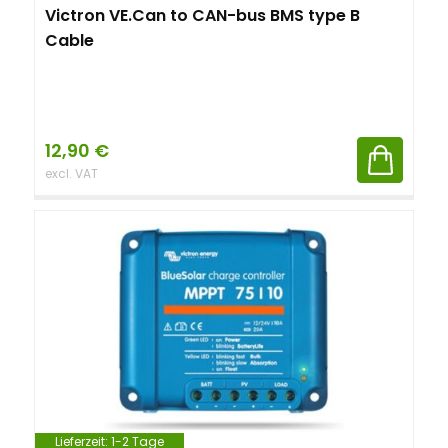
Victron VE.Can to CAN-bus BMS type B
Cable
12,90
€
excl. VAT
Lieferzeit:
1-2 Tage