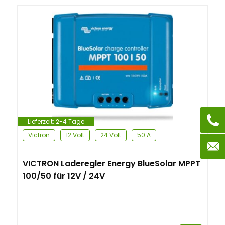
Lieferzeit:
2-4 Tage
Victron
12 Volt
24 Volt
50 A
VICTRON Laderegler Energy BlueSolar MPPT
100/50 für 12V / 24V