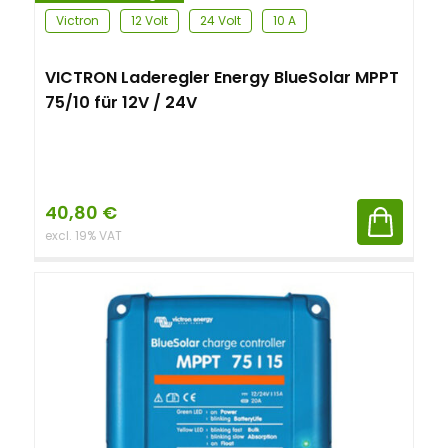
Victron
12 Volt
24 Volt
10 A
VICTRON Laderegler Energy BlueSolar MPPT
75/10 für 12V / 24V
40,80
€
excl. 19% VAT