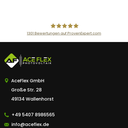
1301
Bewertungen auf ProvenExpert.com
AceFlex GmbH
AceFlex GmbH
Große Str. 28
49134 Wallenhorst
+49 5407 8986565
info@aceflex.de