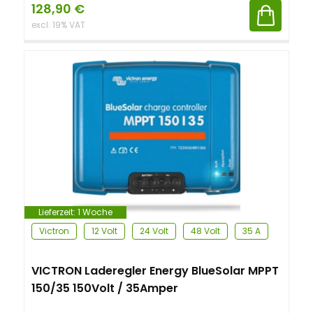
128,90
€
excl. 19% VAT
Lieferzeit:
1 Woche
Victron
12 Volt
24 Volt
48 Volt
35 A
VICTRON Laderegler Energy BlueSolar MPPT
150/35 150Volt / 35Amper