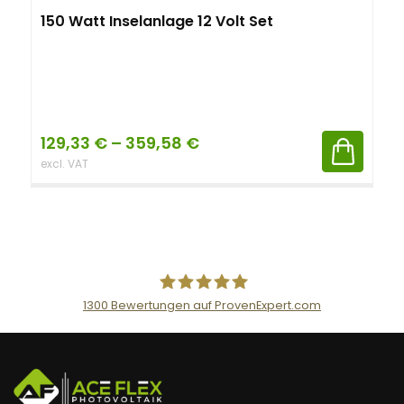
150 Watt Inselanlage 12 Volt Set
129,33
€
–
359,58
€
excl. VAT
1300
Bewertungen auf ProvenExpert.com
AceFlex GmbH