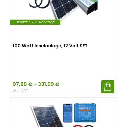
n
t
Lieferzeit:
2-3 Werktage
100 Watt Inselanlage, 12 Volt SET
97,90
€
–
331,09
€
excl. VAT