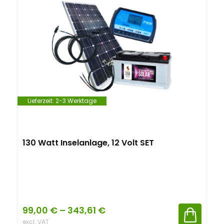
Lieferzeit:
2-3 Werktage
130 Watt Inselanlage, 12 Volt SET
99,00
€
–
343,61
€
excl. VAT