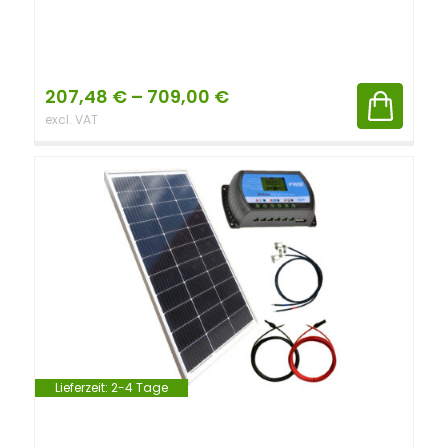
207,48
€
–
709,00
€
excl. VAT
Lieferzeit:
2-4 Tage