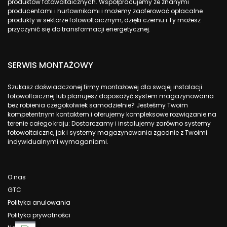
produktów fotowoltaicznych. Współpracujemy ze znanymi
producentami i hurtownikami i możemy zaoferować opłacalne
produkty w sektorze fotowoltaicznym, dzięki czemu i Ty możesz
przyczynić się do transformacji energetycznej.
SERWIS MONTAŻOWY
Szukasz doświadczonej firmy montażowej dla swojej instalacji
fotowoltaicznej lub planujesz doposażyć system magazynowania
bez robienia czegokolwiek samodzielnie? Jesteśmy Twoim
kompetentnym kontaktem i oferujemy kompleksowe rozwiązanie na
terenie całego kraju: Dostarczamy i instalujemy zarówno systemy
fotowoltaiczne, jak i systemy magazynowania zgodnie z Twoimi
indywidualnymi wymaganiami.
O nas
GTC
Polityka anulowania
Polityka prywatności