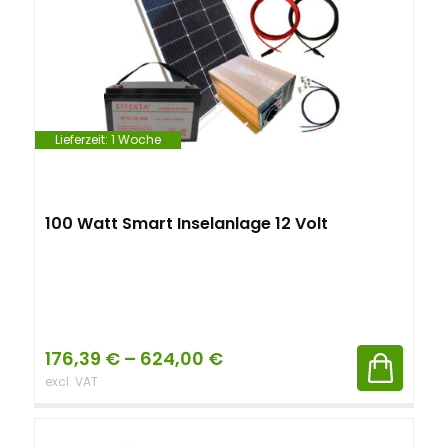
Lieferzeit:
1 Woche
100 Watt Smart Inselanlage 12 Volt
176,39
€
–
624,00
€
excl. VAT