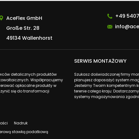
AceFlex GmbH
+49 5407
AceFlex GmbH
info@ace
Große Str. 28
49134 Wallenhorst
SERWIS MONTAŻOWY
awców detalicznych produktów
Szukasz doświadczonej firmy monta
fotowoltaicznych. Współpracujemy
planujesz doposażyć system mag
ferować opłacalne produkty w
Jesteśmy Twoim kompetentnym ko
zynić się do transformacji
terenie całego kraju: Dostarczamy
systemy magazynowania zgodnie
ności
Nadruk
 zerową stawką podatkową