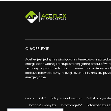
O ACEFLEXIE
AceFlex jest jednym z wiodących internetowych sprzed
energii odnawialnej i oferuje szeroką gamę produktów 
ze znanymi producentami i hurtownikami i możemy zao
sektorze fotowoltaicznym, dzięki czemu i Ty możesz przyc
energetycznej.
O nas
GTC
Polityka anulowania
Polityka prywat
Płatność i wysyłka
Informacje PV
Fotowoltaika z