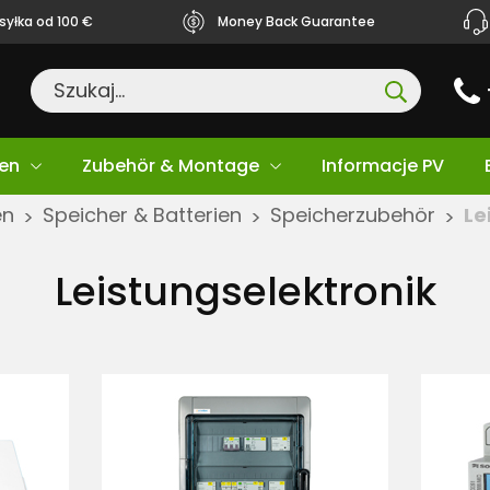
yłka od 100 €
Money Back Guarantee
en
Zubehör & Montage
Informacje PV
en
Speicher & Batterien
Speicherzubehör
Le
>
>
>
Leistungselektronik