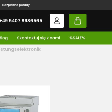
Bezpłatne porady
+49 5407 8986565
Blog
Skontaktuj się z nami
%SALE%
istungselektronik