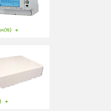
on
(15)
)