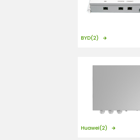
e
n
t
BYD
(2)
Huawei
(2)