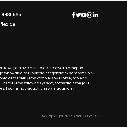
 8986565
flex.de
żowej dla swojej instalacji fotowoltaicznej lub
azynowania bez robienia czegokolwiek samodzielnie?
ntaktem i oferujemy kompleksowe rozwiązanie na
 i instalujemy zarówno systemy fotowoltaiczne, jak i
 z Twoimi indywidualnymi wymaganiami.
© Copyright 2026 AceFlex GmbH